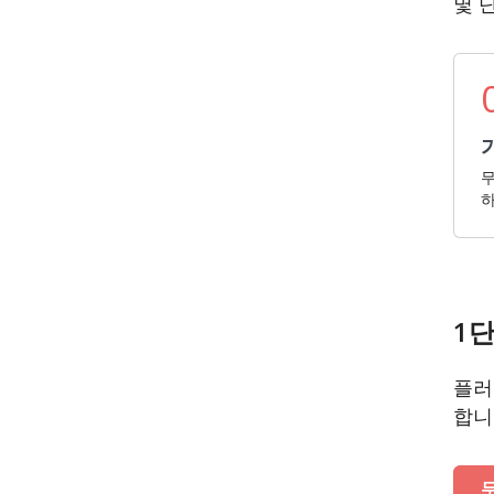
몇 단
무
하
1단
플러
합니