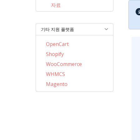
자료
기타 지원 플랫폼
OpenCart
Shopify
WooCommerce
WHMCS
Magento
PrestaShop
BigCommerce
AbanteCart
CubeCart
ZenCart