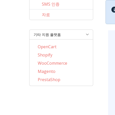
SMS 인증
자료
기타 지원 플랫폼
OpenCart
Shopify
WooCommerce
Magento
PrestaShop
BigCommerce
AbanteCart
CubeCart
LiteCart