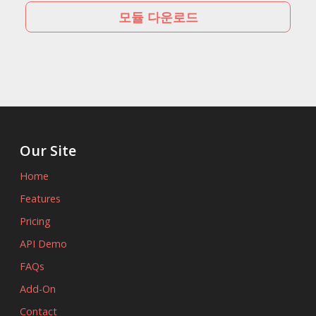
모듈 다운로드
Our Site
Home
Features
Pricing
API Demo
FAQs
Add-On
Contact