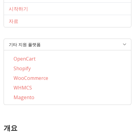
시작하기
자료
기타 지원 플랫폼
OpenCart
Shopify
WooCommerce
WHMCS
Magento
PrestaShop
BigCommerce
개요
AbanteCart