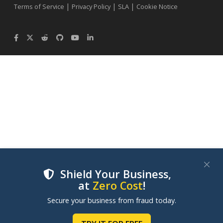
|
|
|
Terms of Service
Privacy Policy
SLA
Cookie Notice
Shield Your Business,
at
Zero Cost
!
We use cookies to improve your experience on our
Secure your business from fraud today.
websites. By clicking "Accept Cookies", you consent to
our use of cookies. Learn more in our
Cookie Policy
.