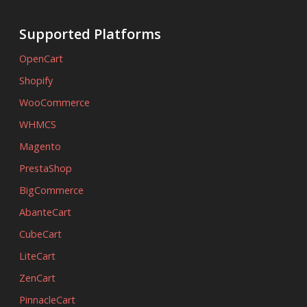
Supported Platforms
OpenCart
Shopify
WooCommerce
WHMCS
Magento
PrestaShop
BigCommerce
AbanteCart
CubeCart
LiteCart
ZenCart
PinnacleCart