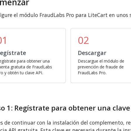
menzar
igure el módulo FraudLabs Pro para LiteCart en unos s
01
02
egístrate
Descargar
egístrate para obtener una
Descargue el módulo de
uenta gratuita de FraudLabs
prevención de fraude de
ro y obtén tu clave API.
FraudLabs Pro.
o 1: Regístrate para obtener una clave
s de continuar con la instalación del complemento, re
ncia API gratuita. Esta clave es necesaria durante la i