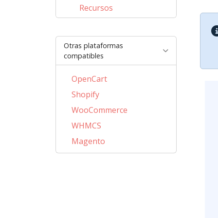
Recursos
Otras plataformas
compatibles
OpenCart
Shopify
WooCommerce
WHMCS
Magento
PrestaShop
BigCommerce
AbanteCart
CSCart