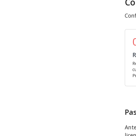
Co
Conf
R
R
c
P
Pas
Ante
lice