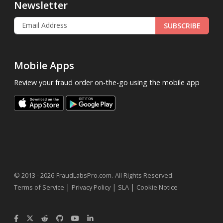
Newsletter
SUBSCRIBE
Mobile Apps
Review your fraud order on-the-go using the mobile app
.
© 2013 - 2026
FraudLabsPro.com
All Rights Reserved.
|
|
|
Terms of Service
Privacy Policy
SLA
Cookie Notice