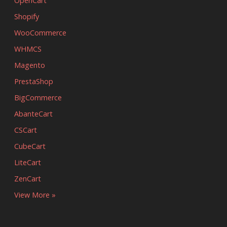
OpenCart
Shopify
WooCommerce
WHMCS
Magento
PrestaShop
BigCommerce
AbanteCart
CSCart
CubeCart
LiteCart
ZenCart
View More »