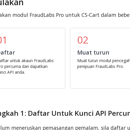
lakan
akan modul FraudLabs Pro untuk CS-Cart dalam beb
01
02
aftar
Muat turun
aftar untuk akaun FraudLabs
Muat turun modul pencega
ro percuma dan dapatkan
penipuan FraudLabs Pro.
unci API anda.
ngkah 1: Daftar Untuk Kunci API Perc
lum meneruskan pemasangan pemalam, sila daftar u