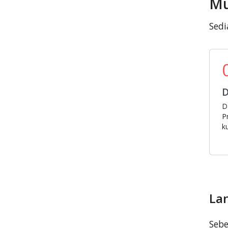
Mu
Sedi
D
D
P
k
La
Sebe