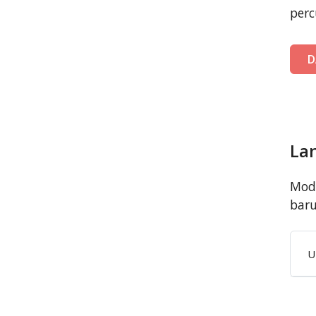
perc
D
La
Modu
bar
U