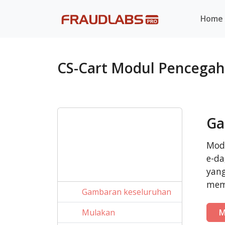
Home
CS-Cart Modul Pencega
Ga
Modu
e-d
yan
mem
Gambaran keseluruhan
Mulakan
M