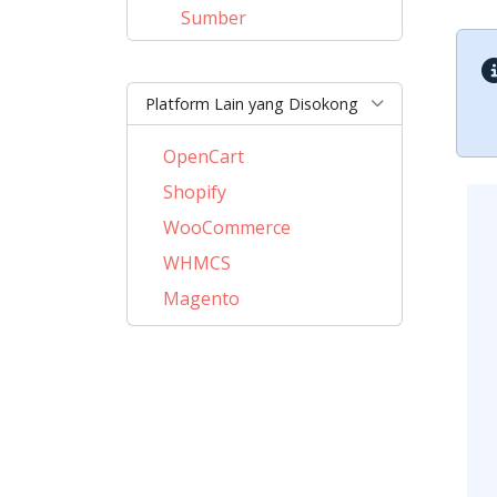
Sumber
Platform Lain yang Disokong
OpenCart
Shopify
WooCommerce
WHMCS
Magento
PrestaShop
BigCommerce
AbanteCart
CubeCart
LiteCart