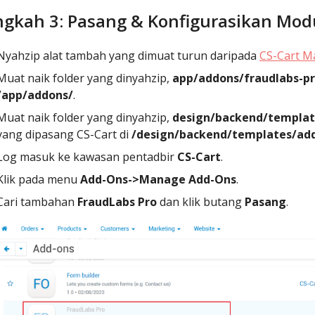
ngkah 3: Pasang & Konfigurasikan Mo
Nyahzip alat tambah yang dimuat turun daripada
CS-Cart M
Muat naik folder yang dinyahzip,
app/addons/fraudlabs-p
/app/addons/
.
Muat naik folder yang dinyahzip,
design/backend/templat
yang dipasang CS-Cart di
/design/backend/templates/ad
Log masuk ke kawasan pentadbir
CS-Cart
.
Klik pada menu
Add-Ons->Manage Add-Ons
.
Cari tambahan
FraudLabs Pro
dan klik butang
Pasang
.