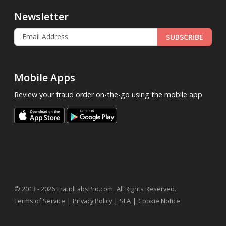
Newsletter
SUBSCRIBE
Mobile Apps
Review your fraud order on-the-go using the mobile app
.
© 2013 - 2026
FraudLabsPro.com
All Rights Reserved.
|
|
|
Terms of Service
Privacy Policy
SLA
Cookie Notice