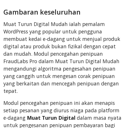
BigCommerce
Gambaran keseluruhan
AbanteCart
CubeCart
Muat Turun Digital Mudah ialah pemalam
LiteCart
WordPress yang popular untuk pengguna
ZenCart
membuat kedai e-dagang untuk menjual produk
digital atau produk bukan fizikal dengan cepat
PinnacleCart
dan mudah. Modul pencegahan penipuan
FoxyCart
FraudLabs Pro dalam Muat Turun Digital Mudah
nopCommerce
mengandungi algoritma pengesahan penipuan
Ecwid by Lightspeed
yang canggih untuk mengesan corak penipuan
yang berkaitan dan mencegah penipuan dengan
WISECP
tepat.
ThirtyBees
Shopware
Modul pencegahan penipuan ini akan menapis
setiap pesanan yang diurus niaga pada platform
Sylius
e-dagang
Muat Turun Digital
dalam masa nyata
untuk pengesanan penipuan pembayaran bagi