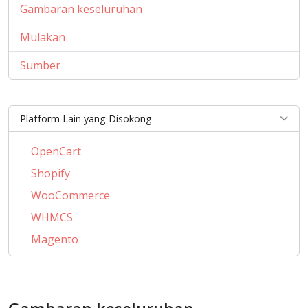
Gambaran keseluruhan
Mulakan
Sumber
Platform Lain yang Disokong
OpenCart
Shopify
WooCommerce
WHMCS
Magento
PrestaShop
BigCommerce
AbanteCart