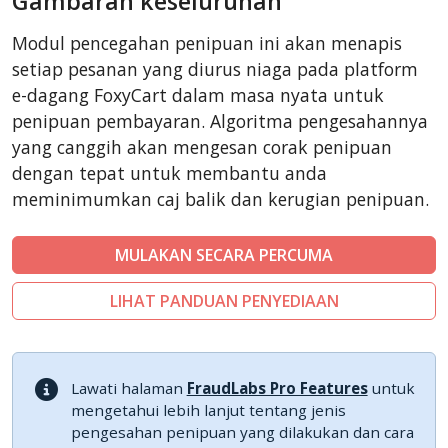
Gambaran keseluruhan
CubeCart
Modul pencegahan penipuan ini akan menapis
LiteCart
setiap pesanan yang diurus niaga pada platform
ZenCart
e-dagang FoxyCart dalam masa nyata untuk
penipuan pembayaran. Algoritma pengesahannya
PinnacleCart
yang canggih akan mengesan corak penipuan
Easy Digital Downloads
dengan tepat untuk membantu anda
nopCommerce
meminimumkan caj balik dan kerugian penipuan.
Ecwid by Lightspeed
WISECP
MULAKAN SECARA PERCUMA
ThirtyBees
LIHAT PANDUAN PENYEDIAAN
Shopware
Sylius
Lawati halaman
FraudLabs Pro Features
untuk
mengetahui lebih lanjut tentang jenis
pengesahan penipuan yang dilakukan dan cara