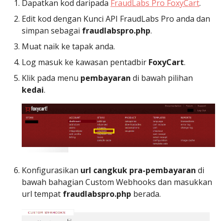
Dapatkan kod daripada
FraudLabs Pro FoxyCart
.
Edit kod dengan Kunci API FraudLabs Pro anda dan
simpan sebagai
fraudlabspro.php
.
Muat naik ke tapak anda.
Log masuk ke kawasan pentadbir
FoxyCart
.
Klik pada menu
pembayaran
di bawah pilihan
kedai
.
Konfigurasikan
url cangkuk pra-pembayaran
di
bawah bahagian Custom Webhooks dan masukkan
url tempat
fraudlabspro.php
berada.