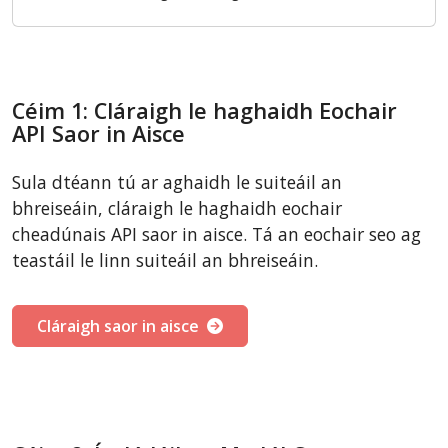
Céim 1: Cláraigh le haghaidh Eochair
API Saor in Aisce
Sula dtéann tú ar aghaidh le suiteáil an
bhreiseáin, cláraigh le haghaidh eochair
cheadúnais API saor in aisce. Tá an eochair seo ag
teastáil le linn suiteáil an bhreiseáin.
Cláraigh saor in aisce