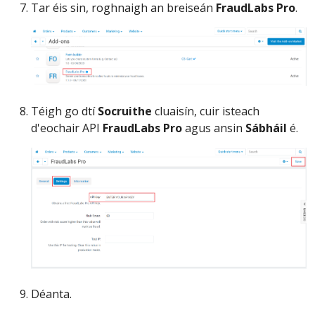
Tar éis sin, roghnaigh an breiseán
FraudLabs Pro
.
Téigh go dtí
Socruithe
cluaisín, cuir isteach
d'eochair API
FraudLabs Pro
agus ansin
Sábháil
é.
Déanta.