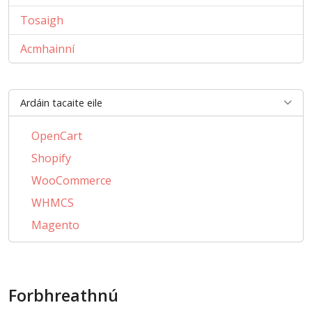
Tosaigh
Acmhainní
Ardáin tacaite eile
OpenCart
Shopify
WooCommerce
WHMCS
Magento
PrestaShop
BigCommerce
Forbhreathnú
AbanteCart