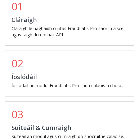
01
Cláraigh
Cláraigh le haghaidh cuntas FraudLabs Pro saor in aisce
agus faigh do eochair API.
02
Íoslódáil
Íoslódáil an modúl FraudLabs Pro chun calaois a chosc.
03
Suiteáil & Cumraigh
Suiteáil an modúl agus cumraigh do shocruithe calaoise.