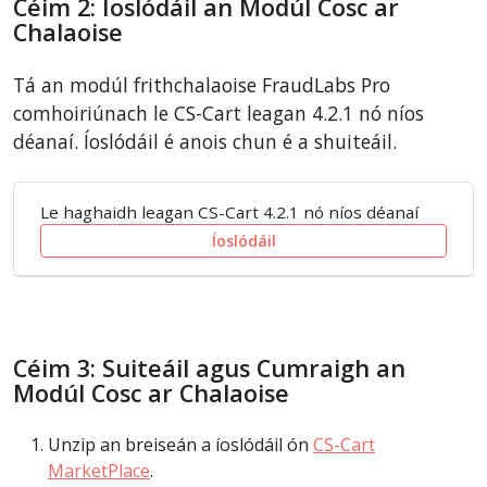
Céim 2: Íoslódáil an Modúl Cosc ar
Chalaoise
Tá an modúl frithchalaoise FraudLabs Pro
comhoiriúnach le CS-Cart leagan 4.2.1 nó níos
déanaí. Íoslódáil é anois chun é a shuiteáil.
Le haghaidh leagan CS-Cart 4.2.1 nó níos déanaí
Íoslódáil
Céim 3: Suiteáil agus Cumraigh an
Modúl Cosc ar Chalaoise
Unzip an breiseán a íoslódáil ón
CS-Cart
MarketPlace
.