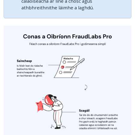
calaoiseacha ar líne a chosc agus
athbhreithnithe láimhe a laghdú.