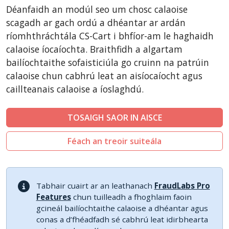
CubeCart
Déanfaidh an modúl seo um chosc calaoise
LiteCart
scagadh ar gach ordú a dhéantar ar ardán
ZenCart
ríomhthráchtála CS-Cart i bhfíor-am le haghaidh
calaoise íocaíochta. Braithfidh a algartam
PinnacleCart
bailíochtaithe sofaisticiúla go cruinn na patrúin
FoxyCart
calaoise chun cabhrú leat an aisíocaíocht agus
Easy Digital Downloads
caillteanais calaoise a íoslaghdú.
nopCommerce
Ecwid by Lightspeed
TOSAIGH SAOR IN AISCE
WISECP
Féach an treoir suiteála
ThirtyBees
Shopware
Sylius
Tabhair cuairt ar an leathanach
FraudLabs Pro
Features
chun tuilleadh a fhoghlaim faoin
gcineál bailíochtaithe calaoise a dhéantar agus
conas a d’fhéadfadh sé cabhrú leat idirbhearta