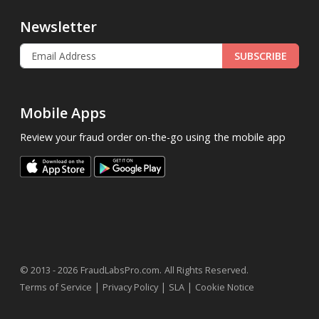
Newsletter
SUBSCRIBE
Mobile Apps
Review your fraud order on-the-go using the mobile app
.
© 2013 - 2026
FraudLabsPro.com
All Rights Reserved.
|
|
|
Terms of Service
Privacy Policy
SLA
Cookie Notice