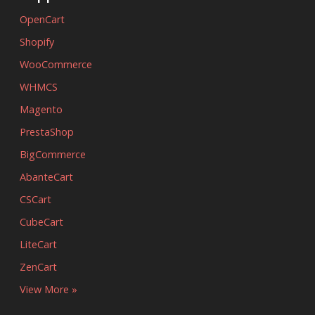
OpenCart
Shopify
WooCommerce
WHMCS
Magento
PrestaShop
BigCommerce
AbanteCart
CSCart
CubeCart
LiteCart
ZenCart
View More »