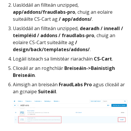
Uaslódáil an fillteán unzipped,
app/addons/fraudlabs-pro
, chuig an eolaire
suiteáilte CS-Cart ag
/ app/addons/
.
Uaslódáil an fillteán unzipped,
dearadh / inneall /
teimpléid / addons / fraudlabs-pro
, chuig an
eolaire CS-Cart suiteáilte ag
/
design/back/templates/addons/
.
Logáil isteach sa limistéar riaracháin
CS-Cart
.
Cliceáil ar an roghchlár
Breiseáin->Bainistigh
Breiseáin
.
Aimsigh an breiseán
FraudLabs Pro
agus cliceáil ar
an gcnaipe
Suiteáil
.