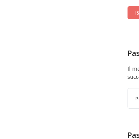
I
Pas
Il m
succ
P
Pas