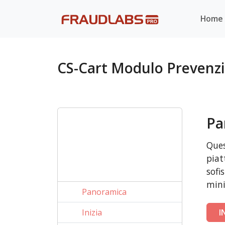
Home
CS-Cart Modulo Prevenzi
Pa
Ques
piat
sofi
mini
Panoramica
Inizia
I