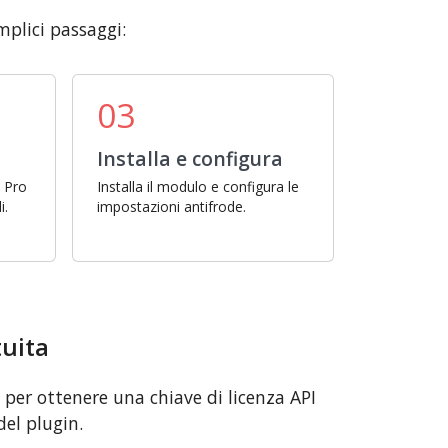
mplici passaggi:
03
Installa e configura
s Pro
Installa il modulo e configura le
i.
impostazioni antifrode.
tuita
i per ottenere una chiave di licenza API
del plugin.