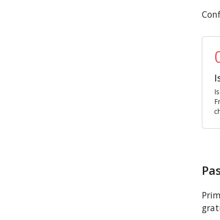
Conf
I
I
F
c
Pas
Prim
grat