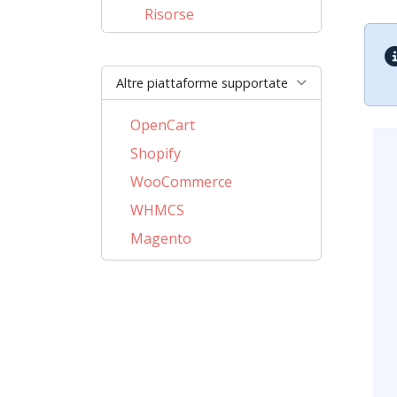
Risorse
Altre piattaforme supportate
OpenCart
Shopify
WooCommerce
WHMCS
Magento
PrestaShop
BigCommerce
AbanteCart
CubeCart
LiteCart