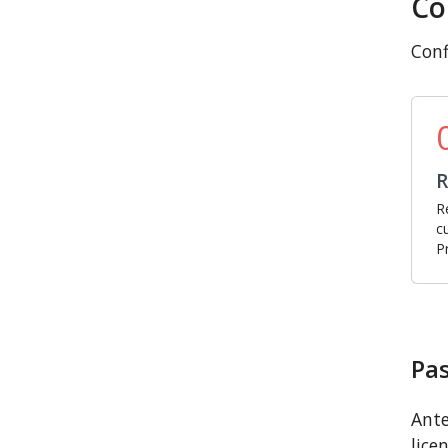
Co
Conf
R
R
c
P
Pas
Ante
lice