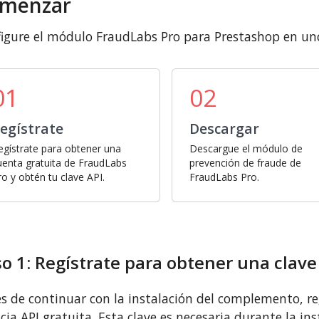
menzar
igure el módulo FraudLabs Pro para Prestashop en uno
01
02
egístrate
Descargar
egístrate para obtener una
Descargue el módulo de
uenta gratuita de FraudLabs
prevención de fraude de
ro y obtén tu clave API.
FraudLabs Pro.
o 1: Regístrate para obtener una clave
s de continuar con la instalación del complemento, re
ncia API gratuita. Esta clave es necesaria durante la i