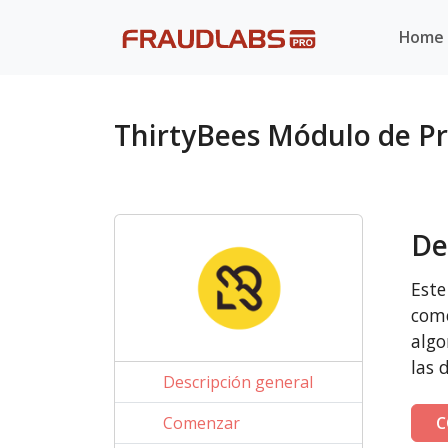
Home
ThirtyBees Módulo de P
De
Este
come
algo
las 
Descripción general
Comenzar
C