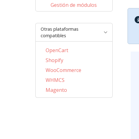
Gestión de módulos
Otras plataformas
compatibles
OpenCart
Shopify
WooCommerce
WHMCS
Magento
PrestaShop
BigCommerce
AbanteCart
CubeCart