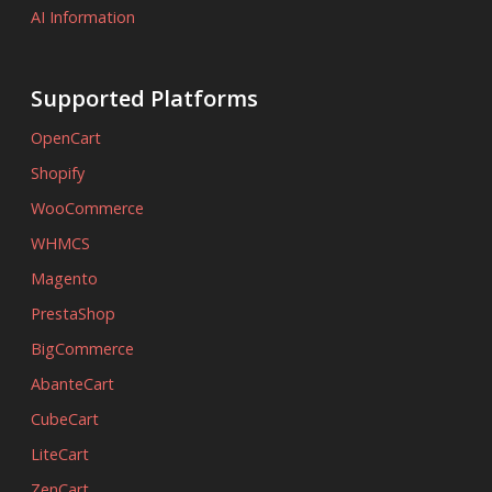
AI Information
Supported Platforms
OpenCart
Shopify
WooCommerce
WHMCS
Magento
PrestaShop
BigCommerce
AbanteCart
CubeCart
LiteCart
ZenCart