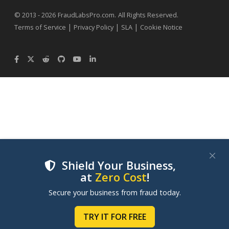
.
© 2013 - 2026
FraudLabsPro.com
All Rights Reserved.
|
|
|
Terms of Service
Privacy Policy
SLA
Cookie Notice
Shield Your Business,
at
Zero Cost
!
We use cookies to improve your experience on our
Secure your business from fraud today.
websites. By clicking "Accept Cookies", you consent to
our use of cookies. Learn more in our
Cookie Policy
.
TRY IT FOR FREE