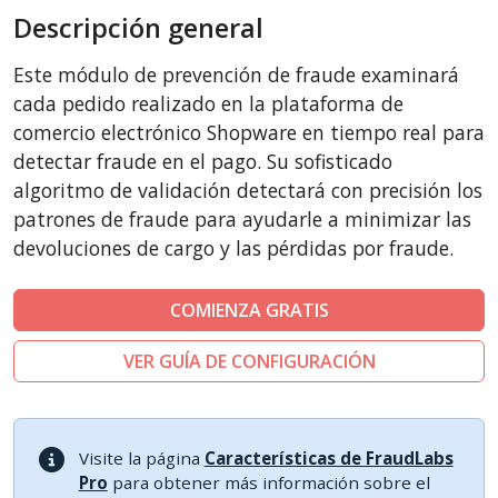
Descripción general
AbanteCart
CubeCart
Este módulo de prevención de fraude examinará
LiteCart
cada pedido realizado en la plataforma de
ZenCart
comercio electrónico Shopware en tiempo real para
detectar fraude en el pago. Su sofisticado
PinnacleCart
algoritmo de validación detectará con precisión los
FoxyCart
patrones de fraude para ayudarle a minimizar las
Easy Digital Downloads
devoluciones de cargo y las pérdidas por fraude.
nopCommerce
Ecwid by Lightspeed
COMIENZA GRATIS
WISECP
VER GUÍA DE CONFIGURACIÓN
ThirtyBees
Sylius
Visite la página
Características de FraudLabs
Pro
para obtener más información sobre el