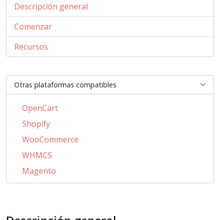
Descripción general
Comenzar
Recursos
Otras plataformas compatibles
OpenCart
Shopify
WooCommerce
WHMCS
Magento
PrestaShop
BigCommerce
AbanteCart