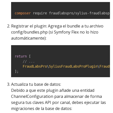
composer
 require fraudlabspro/sylius-fraudlabspr
Registrar el plugin: Agrega el bundle a tu archivo
config/bundles.php (si Symfony Flex no lo hizo
automáticamente):
return
[
// ...
FraudLabsPro
\
SyliusFraudLabsProPlugin
\
FraudL
]
;
Actualiza tu base de datos:
Debido a que este plugin añade una entidad
ChannelConfiguration para almacenar de forma
segura tus claves API por canal, debes ejecutar las
migraciones de la base de datos: