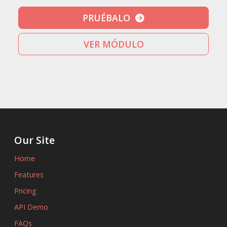
PRUÉBALO
VER MÓDULO
Our Site
Home
Features
Pricing
API Demo
FAQs