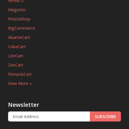
WHMCS
Magento
PrestaShop
BigCommerce
AbanteCart
CubeCart
LiteCart
ZenCart
PinnacleCart
View More »
Newsletter
SUBSCRIBE