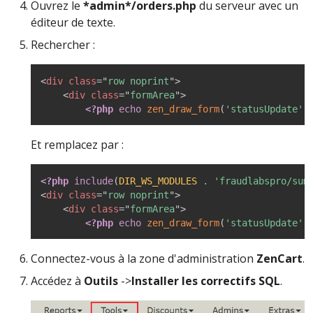
Ouvrez le
*admin*/orders.php
du serveur avec un
éditeur de texte.
Rechercher :
<
div
class
=
"
row noprint
"
>
<
div
class
=
"
formArea
"
>
<?php
echo
zen_draw_form
(
'statusUpdate'
,
Et remplacez par :
<?php
include
(
DIR_WS_MODULES
.
'fraudlabspro/sum
<
div
class
=
"
row noprint
"
>
<
div
class
=
"
formArea
"
>
<?php
echo
zen_draw_form
(
'statusUpdate'
,
Connectez-vous à la zone d'administration
ZenCart
.
Accédez à
Outils
->
Installer les correctifs SQL
.