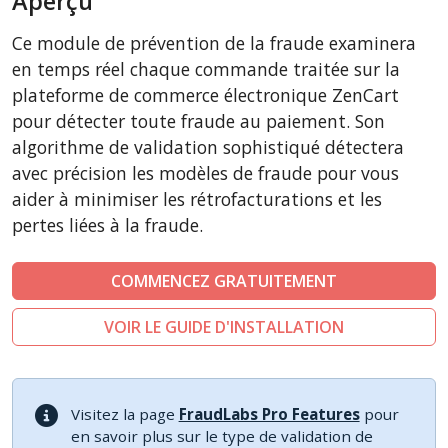
Aperçu
CubeCart
Ce module de prévention de la fraude examinera
LiteCart
en temps réel chaque commande traitée sur la
PinnacleCart
plateforme de commerce électronique ZenCart
pour détecter toute fraude au paiement. Son
FoxyCart
algorithme de validation sophistiqué détectera
Easy Digital Downloads
avec précision les modèles de fraude pour vous
nopCommerce
aider à minimiser les rétrofacturations et les
Ecwid by Lightspeed
pertes liées à la fraude.
WISECP
COMMENCEZ GRATUITEMENT
ThirtyBees
Shopware
VOIR LE GUIDE D'INSTALLATION
Sylius
Visitez la page
FraudLabs Pro Features
pour
en savoir plus sur le type de validation de