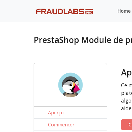
Home
PrestaShop Module de pr
Ap
Ce m
plat
algo
aide
Aperçu
Commencer
C