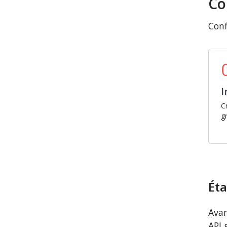
Co
Conf
I
C
g
Éta
Avan
API 