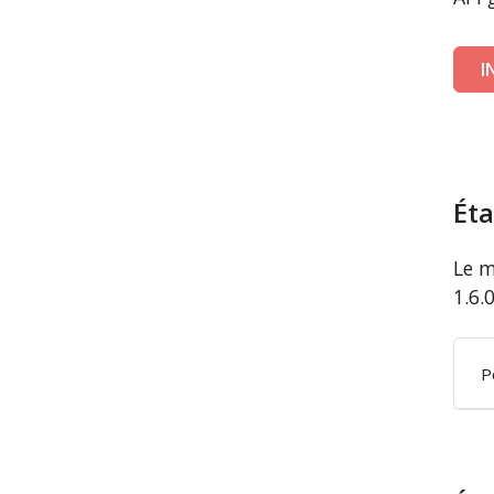
I
Éta
Le m
1.6.
P