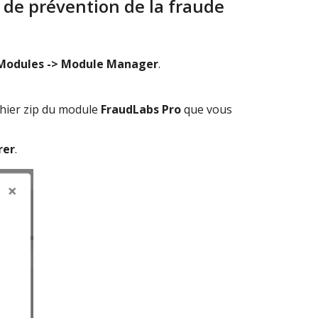
e de prévention de la fraude
Modules -> Module Manager
.
ichier zip du module
FraudLabs Pro
que vous
rer
.