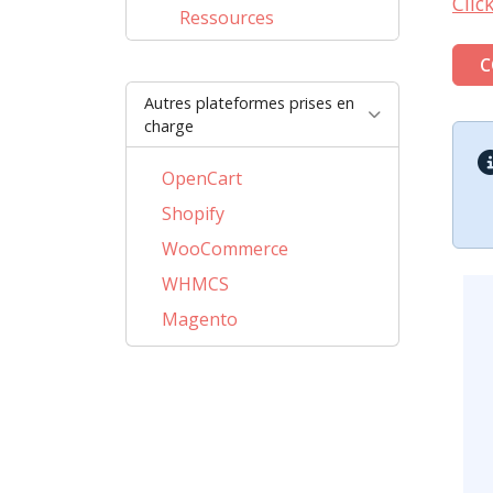
Clic
Ressources
C
Autres plateformes prises en
charge
OpenCart
Shopify
WooCommerce
WHMCS
Magento
PrestaShop
AbanteCart
CSCart
CubeCart