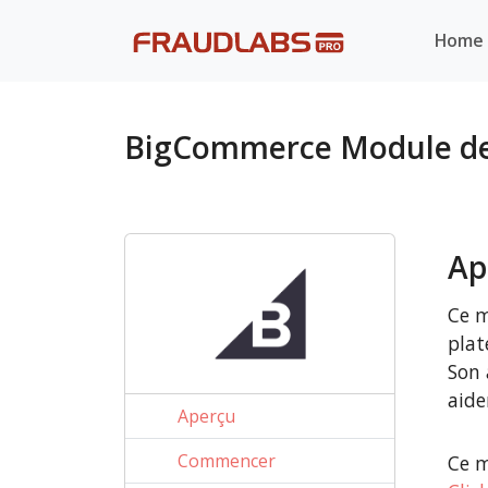
Home
BigCommerce Module de 
Ap
Ce m
plat
Son 
aide
Aperçu
Commencer
Ce m