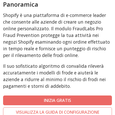
Panoramica
CSCart
CubeCart
Shopify è una piattaforma di e-commerce leader
LiteCart
che consente alle aziende di creare un negozio
ZenCart
online personalizzato. Il modulo FraudLabs Pro
Fraud Prevention protegge la tua attività nei
PinnacleCart
negozi Shopify esaminando ogni ordine effettuato
FoxyCart
in tempo reale e fornisce un punteggio di rischio
Easy Digital Downloads
per il rilevamento delle frodi online.
nopCommerce
Il suo sofisticato algoritmo di convalida rileverà
Ecwid by Lightspeed
accuratamente i modelli di frode e aiuterà le
WISECP
aziende a ridurre al minimo il rischio di frodi nei
ThirtyBees
pagamenti e storni di addebito.
Shopware
INIZIA GRATIS
Sylius
VISUALIZZA LA GUIDA DI CONFIGURAZIONE