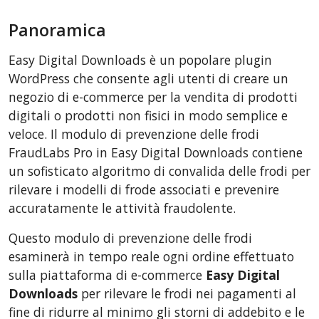
BigCommerce
Panoramica
AbanteCart
CubeCart
Easy Digital Downloads è un popolare plugin
LiteCart
WordPress che consente agli utenti di creare un
ZenCart
negozio di e-commerce per la vendita di prodotti
digitali o prodotti non fisici in modo semplice e
PinnacleCart
veloce. Il modulo di prevenzione delle frodi
FoxyCart
FraudLabs Pro in Easy Digital Downloads contiene
nopCommerce
un sofisticato algoritmo di convalida delle frodi per
Ecwid by Lightspeed
rilevare i modelli di frode associati e prevenire
accuratamente le attività fraudolente.
WISECP
ThirtyBees
Questo modulo di prevenzione delle frodi
Shopware
esaminerà in tempo reale ogni ordine effettuato
sulla piattaforma di e-commerce
Easy Digital
Sylius
Downloads
per rilevare le frodi nei pagamenti al
fine di ridurre al minimo gli storni di addebito e le