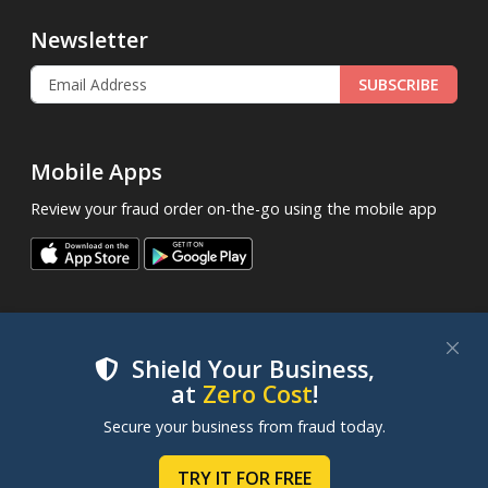
Newsletter
SUBSCRIBE
Mobile Apps
Review your fraud order on-the-go using the mobile app
Shield Your Business,
at
Zero Cost
!
.
© 2013 - 2026
FraudLabsPro.com
All Rights Reserved.
We use cookies to improve your experience on our
Secure your business from fraud today.
|
|
|
websites. By clicking "Accept Cookies", you consent to
Terms of Service
Privacy Policy
SLA
Cookie Notice
our use of cookies. Learn more in our
Cookie Policy
.
TRY IT FOR FREE