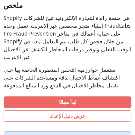
CSCart
ملخص
CubeCart
Shopify هي منصة رائدة للتجارة الإلكترونية تتيح للشركات
LiteCart
إنشاء متجر مخصص عبر الإنترنت. تعمل وحدة FraudLabs
ZenCart
Pro Fraud Prevention على حماية أعمالك في متاجر
Shopify من خلال فحص كل طلب يتم التعامل معه في
PinnacleCart
الوقت الفعلي وتوفير درجات المخاطر للكشف عن الاحتيال
FoxyCart
عبر الإنترنت.
Easy Digital Downloads
ستعمل خوارزمية التحقق المتطورة الخاصة بها على
nopCommerce
اكتشاف أنماط الاحتيال بدقة ومساعدة الشركات على
Ecwid by Lightspeed
تقليل مخاطر الاحتيال في الدفع ورد المبالغ المدفوعة.
WISECP
ThirtyBees
ابدأ مجانًا
Shopware
عرض دليل الإعداد
Sylius