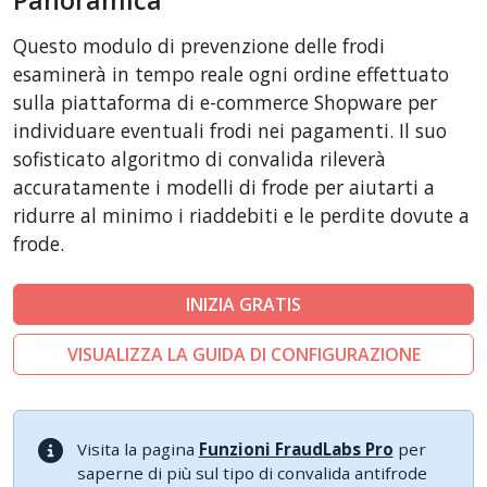
CSCart
Questo modulo di prevenzione delle frodi
CubeCart
esaminerà in tempo reale ogni ordine effettuato
LiteCart
sulla piattaforma di e-commerce Shopware per
individuare eventuali frodi nei pagamenti. Il suo
ZenCart
sofisticato algoritmo di convalida rileverà
PinnacleCart
accuratamente i modelli di frode per aiutarti a
FoxyCart
ridurre al minimo i riaddebiti e le perdite dovute a
Easy Digital Downloads
frode.
nopCommerce
INIZIA GRATIS
Ecwid by Lightspeed
WISECP
VISUALIZZA LA GUIDA DI CONFIGURAZIONE
ThirtyBees
Sylius
Visita la pagina
Funzioni FraudLabs Pro
per
saperne di più sul tipo di convalida antifrode