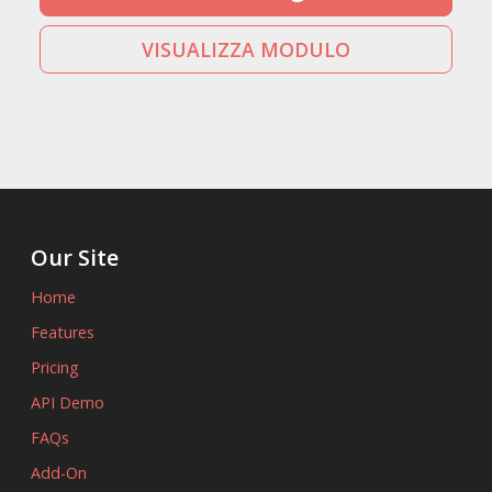
VISUALIZZA MODULO
Our Site
Home
Features
Pricing
API Demo
FAQs
Add-On