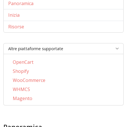
Panoramica
Inizia
Risorse
Altre piattaforme supportate
OpenCart
Shopify
WooCommerce
WHMCS
Magento
PrestaShop
BigCommerce
Panoramica
AbanteCart