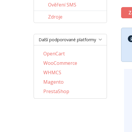
Ověření SMS
Z
Zdroje
Další podporované platformy
OpenCart
WooCommerce
WHMCS
Magento
PrestaShop
BigCommerce
AbanteCart
CSCart
CubeCart