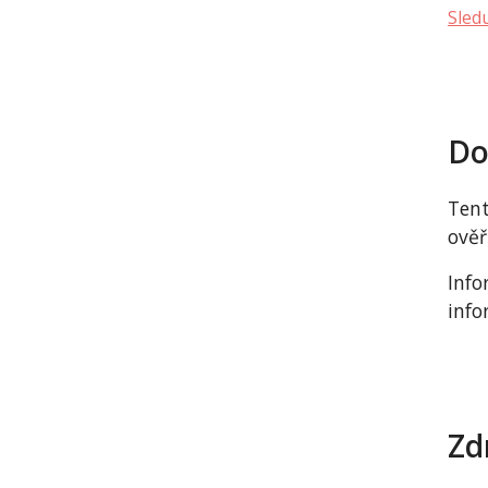
Sledu
Do
Tent
ověř
Info
info
Zd