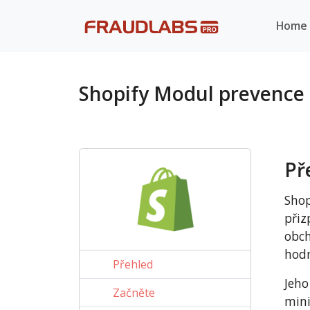
Home
Shopify Modul prevence
Př
Shop
přiz
obch
hodn
Přehled
Jeho
Začněte
mini