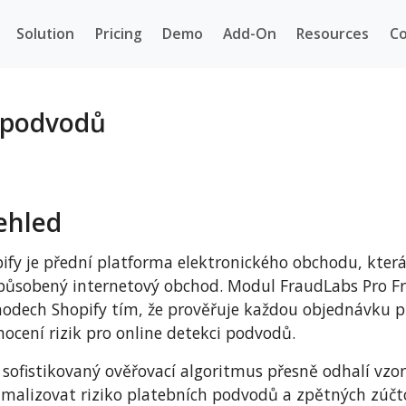
Solution
Pricing
Demo
Add-On
Resources
Co
 podvodů
ehled
ify je přední platforma elektronického obchodu, kte
působený internetový obchod. Modul FraudLabs Pro Fr
odech Shopify tím, že prověřuje každou objednávku p
ocení rizik pro online detekci podvodů.
 sofistikovaný ověřovací algoritmus přesně odhalí v
malizovat riziko platebních podvodů a zpětných zúčt