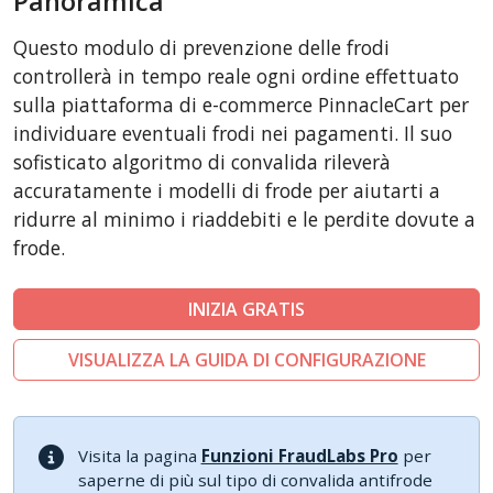
Panoramica
CubeCart
Questo modulo di prevenzione delle frodi
LiteCart
controllerà in tempo reale ogni ordine effettuato
ZenCart
sulla piattaforma di e-commerce PinnacleCart per
individuare eventuali frodi nei pagamenti. Il suo
FoxyCart
sofisticato algoritmo di convalida rileverà
Easy Digital Downloads
accuratamente i modelli di frode per aiutarti a
nopCommerce
ridurre al minimo i riaddebiti e le perdite dovute a
Ecwid by Lightspeed
frode.
WISECP
INIZIA GRATIS
ThirtyBees
Shopware
VISUALIZZA LA GUIDA DI CONFIGURAZIONE
Sylius
Visita la pagina
Funzioni FraudLabs Pro
per
saperne di più sul tipo di convalida antifrode