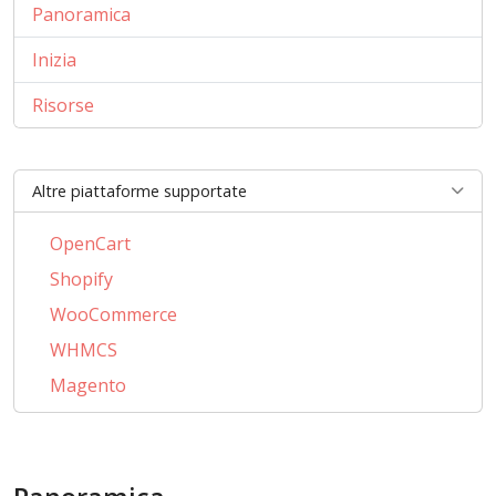
Panoramica
Inizia
Risorse
Altre piattaforme supportate
OpenCart
Shopify
WooCommerce
WHMCS
Magento
PrestaShop
BigCommerce
AbanteCart