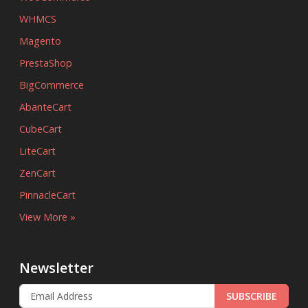
WHMCS
Magento
PrestaShop
BigCommerce
AbanteCart
CubeCart
LiteCart
ZenCart
PinnacleCart
View More »
Newsletter
SUBSCRIBE