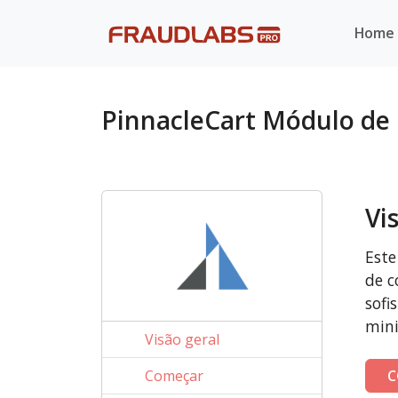
Home
PinnacleCart Módulo de
Vi
Este
de c
sofi
mini
Visão geral
Começar
C