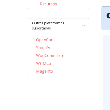
Recursos
Outras plataformas
suportadas
OpenCart
Shopify
WooCommerce
WHMCS
Magento
PrestaShop
BigCommerce
AbanteCart
CubeCart