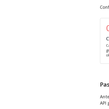
Conf
C
C
g
o
Pas
Ante
API 