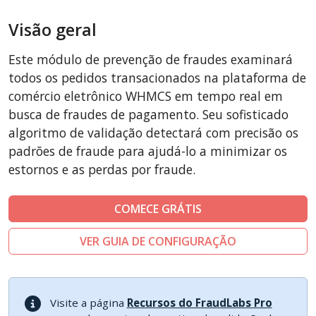
AbanteCart
Visão geral
CubeCart
LiteCart
Este módulo de prevenção de fraudes examinará
ZenCart
todos os pedidos transacionados na plataforma de
PinnacleCart
comércio eletrônico WHMCS em tempo real em
busca de fraudes de pagamento. Seu sofisticado
FoxyCart
algoritmo de validação detectará com precisão os
Easy Digital Downloads
padrões de fraude para ajudá-lo a minimizar os
nopCommerce
estornos e as perdas por fraude.
Ecwid by Lightspeed
WISECP
COMECE GRÁTIS
ThirtyBees
VER GUIA DE CONFIGURAÇÃO
Shopware
Sylius
Visite a página
Recursos do FraudLabs Pro