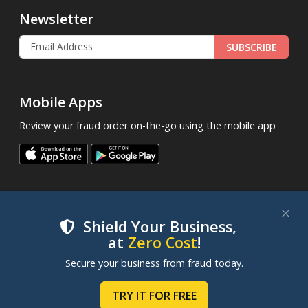
Newsletter
SUBSCRIBE
Mobile Apps
Review your fraud order on-the-go using the mobile app
Shield Your Business,
at
Zero Cost
!
.
© 2013 - 2026
FraudLabsPro.com
All Rights Reserved.
We use cookies to improve your experience on our
Secure your business from fraud today.
|
|
|
Terms of Service
Privacy Policy
SLA
Cookie Notice
websites. By clicking "Accept Cookies", you consent to
our use of cookies. Learn more in our
Cookie Policy
.
TRY IT FOR FREE