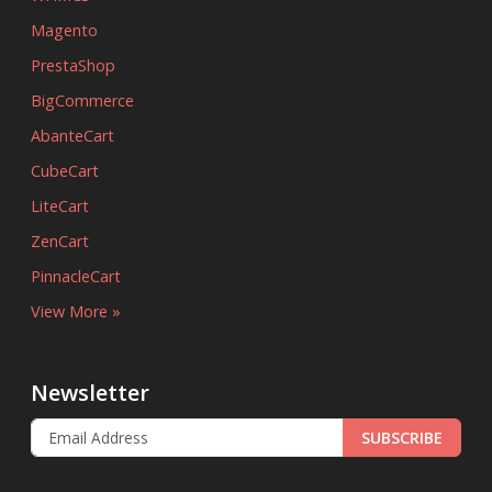
Magento
PrestaShop
BigCommerce
AbanteCart
CubeCart
LiteCart
ZenCart
PinnacleCart
View More »
Newsletter
SUBSCRIBE