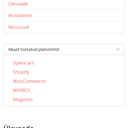
Ülevaade
Alustamine
Ressursid
Muud toetatud platvormid
OpenCart
Shopify
WooCommerce
WHMCS
Magento
PrestaShop
BigCommerce
AbanteCart