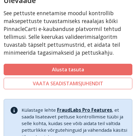
Ülevaade
CubeCart
See pettuste ennetamise moodul kontrollib
LiteCart
maksepettuste tuvastamiseks reaalajas kõiki
ZenCart
PinnacleCarti e-kaubanduse platvormil tehtud
tellimusi. Selle keerukas valideerimisalgoritm
FoxyCart
tuvastab täpselt pettusmustrid, et aidata teil
Easy Digital Downloads
minimeerida tagasimakseid ja pettuskahju.
nopCommerce
Ecwid by Lightspeed
Alusta tasuta
WISECP
VAATA SEADISTAMISJUHENDIT
ThirtyBees
Shopware
Sylius
Külastage lehte
FraudLabs Pro Features
, et
saada lisateavet pettuse kontrollimise tüübi ja
selle kohta, kuidas see võib aidata teil vältida
petturlikke võrgutehinguid ja vähendada käsitsi