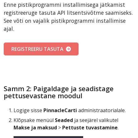
Enne pistikprogrammi installimisega jätkamist
registreeruge tasuta API litsentsivõtme saamiseks.
See võti on vajalik pistikprogrammi installimise
ajal.
REGISTREERU TASUTA
Samm 2: Paigaldage ja seadistage
pettusevastane moodul
Logige sisse
PinnacleCarti
administraatorialale.
Klõpsake menüül
Seaded
ja seejärel valikutel
Makse ja maksud
>
Pettuste tuvastamine
.