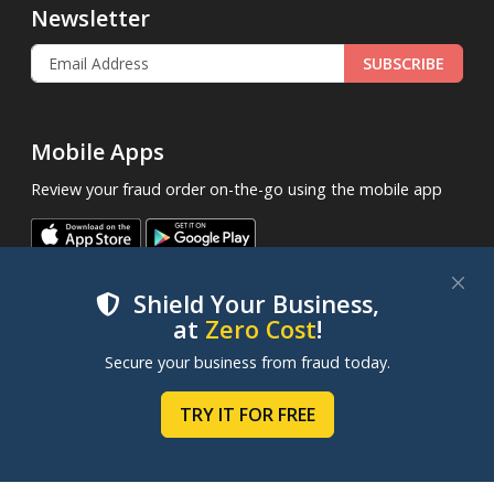
Newsletter
SUBSCRIBE
Mobile Apps
Review your fraud order on-the-go using the mobile app
Shield Your Business,
at
Zero Cost
!
We use cookies to improve your experience on our
Secure your business from fraud today.
websites. By clicking "Accept Cookies", you consent to
.
© 2013 - 2026
FraudLabsPro.com
All Rights Reserved.
our use of cookies. Learn more in our
Cookie Policy
.
TRY IT FOR FREE
|
|
|
Terms of Service
Privacy Policy
SLA
Cookie Notice
MANAGE COOKIES
ACCEPT COOKIES