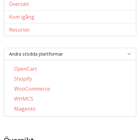
Översikt
Kom igång
Resurser
Andra stödda plattformar
OpenCart
Shopify
WooCommerce
WHMCS
Magento
PrestaShop
BigCommerce
AbanteCart