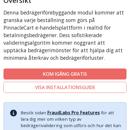
Översikt
CubeCart
Denna bedrägeriförebyggande modul kommer att
LiteCart
granska varje beställning som görs på
ZenCart
PinnacleCart e-handelsplattform i realtid för
betalningsbedrägerier. Dess sofistikerade
FoxyCart
valideringsalgoritm kommer noggrant att
Easy Digital Downloads
upptäcka bedrägerimönster för att hjälpa dig att
nopCommerce
minimera återkrav och bedrägeriförluster.
Ecwid by Lightspeed
WISECP
KOM IGÅNG GRATIS
ThirtyBees
VISA INSTALLATIONSGUIDE
Shopware
Sylius
Besök sidan
FraudLabs Pro Features
för att
lära dig mer om vilken typ av
bedrägerivalidering som utförs och hur det kan