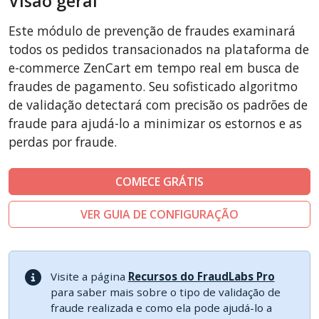
Visão geral
CubeCart
Este módulo de prevenção de fraudes examinará
LiteCart
todos os pedidos transacionados na plataforma de
PinnacleCart
e-commerce ZenCart em tempo real em busca de
fraudes de pagamento. Seu sofisticado algoritmo
FoxyCart
de validação detectará com precisão os padrões de
Easy Digital Downloads
fraude para ajudá-lo a minimizar os estornos e as
nopCommerce
perdas por fraude.
Ecwid by Lightspeed
WISECP
COMECE GRÁTIS
ThirtyBees
VER GUIA DE CONFIGURAÇÃO
Shopware
Sylius
Visite a página
Recursos do FraudLabs Pro
para saber mais sobre o tipo de validação de
fraude realizada e como ela pode ajudá-lo a