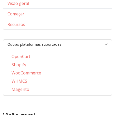
Visão geral
Começar
Recursos
Outras plataformas suportadas
OpenCart
Shopify
WooCommerce
WHMCS
Magento
PrestaShop
BigCommerce
AbanteCart