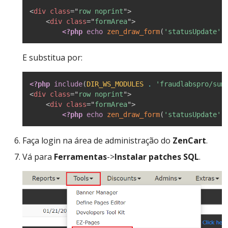
<
div
class
=
"
row noprint
"
>
<
div
class
=
"
formArea
"
>
<?php
echo
zen_draw_form
(
'statusUpdate'
,
E substitua por:
<?php
include
(
DIR_WS_MODULES
.
'fraudlabspro/sum
<
div
class
=
"
row noprint
"
>
<
div
class
=
"
formArea
"
>
<?php
echo
zen_draw_form
(
'statusUpdate'
,
Faça login na área de administração do
ZenCart
.
Vá para
Ferramentas
->
Instalar patches SQL
.