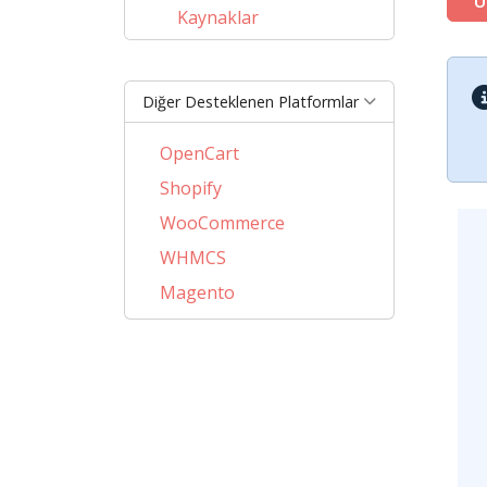
Ü
Kaynaklar
Diğer Desteklenen Platformlar
OpenCart
Shopify
WooCommerce
WHMCS
Magento
PrestaShop
BigCommerce
AbanteCart
CSCart
CubeCart