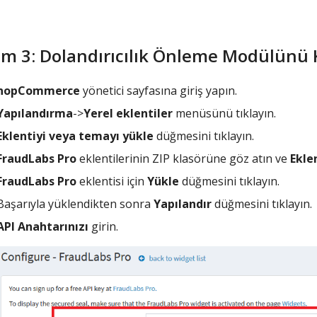
m 3: Dolandırıcılık Önleme Modülünü 
nopCommerce
yönetici sayfasına giriş yapın.
Yapılandırma
->
Yerel eklentiler
menüsünü tıklayın.
Eklentiyi veya temayı yükle
düğmesini tıklayın.
FraudLabs Pro
eklentilerinin ZIP klasörüne göz atın ve
Ekle
FraudLabs Pro
eklentisi için
Yükle
düğmesini tıklayın.
Başarıyla yüklendikten sonra
Yapılandır
düğmesini tıklayın.
API Anahtarınızı
girin.