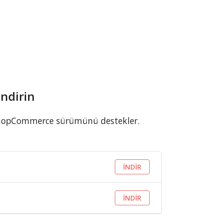
ndirin
a nopCommerce sürümünü destekler.
İNDİR
İNDİR