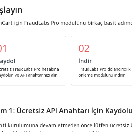
şlayın
Cart için FraudLabs Pro modülünü birkaç basit adım
01
02
aydol
İndir
cretsiz FraudLabs Pro hesabına
FraudLabs Pro dolandırıcılık
aydolun ve API anahtarınızı alın.
önleme modülünü indirin.
m 1: Ücretsiz API Anahtarı İçin Kaydol
nti kurulumuna devam etmeden önce lütfen ücretsiz bi