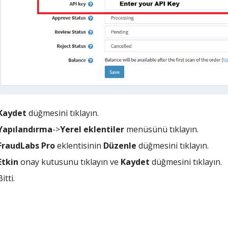
Kaydet
düğmesini tıklayın.
Yapılandırma
->
Yerel eklentiler
menüsünü tıklayın.
FraudLabs Pro
eklentisinin
Düzenle
düğmesini tıklayın.
Etkin
onay kutusunu tıklayın ve
Kaydet
düğmesini tıklayın.
Bitti.