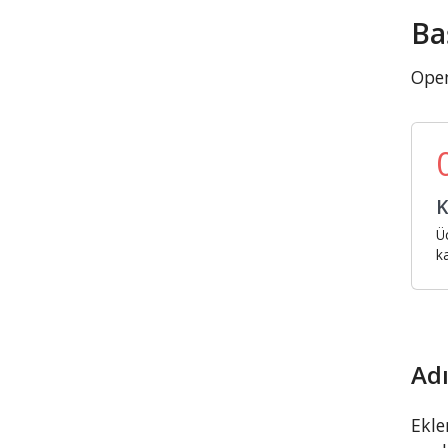
Ba
Open
K
Ü
k
Adı
Ekle