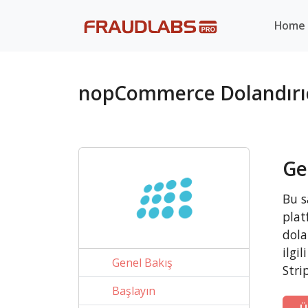
Home
nopCommerce Dolandırı
Ge
Bu s
plat
dola
ilgi
Genel Bakış
Stri
Başlayın