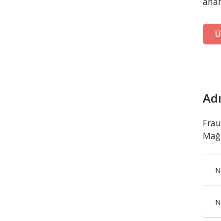
anah
Ü
Adı
Frau
Mağa
N
N