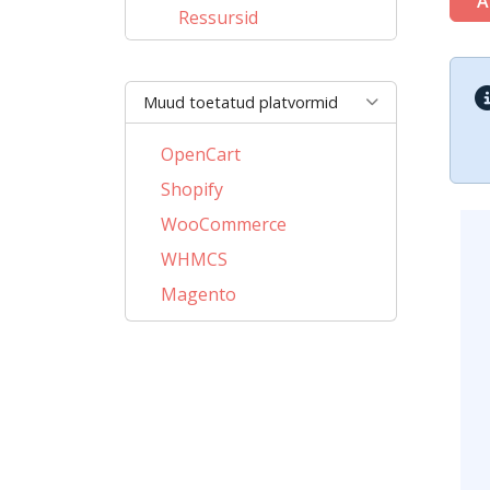
A
Ressursid
Muud toetatud platvormid
OpenCart
Shopify
WooCommerce
WHMCS
Magento
PrestaShop
BigCommerce
AbanteCart
CubeCart
LiteCart