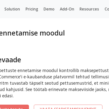
Solution
Pricing
Demo
Add-On
Resources
Co
ennetamise moodul
evaade
pettuste ennetamise moodul kontrollib maksepettuste
ommerce'i e-kaubanduse platvormil tehtud tellimusi. 
ritm tuvastab täpselt seotud pettusemustrid, et min
ud kahjusid. See töötab erinevate makseviiside jaoks,
i edasi.