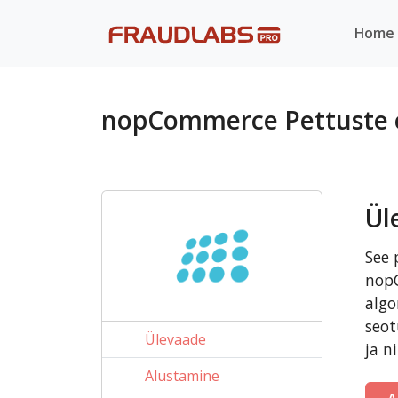
Home
nopCommerce Pettuste 
Ül
See 
nopC
algo
seot
Ülevaade
ja ni
Alustamine