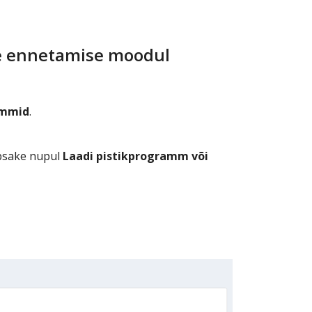
te ennetamise moodul
ammid
.
õpsake nupul
Laadi pistikprogramm või