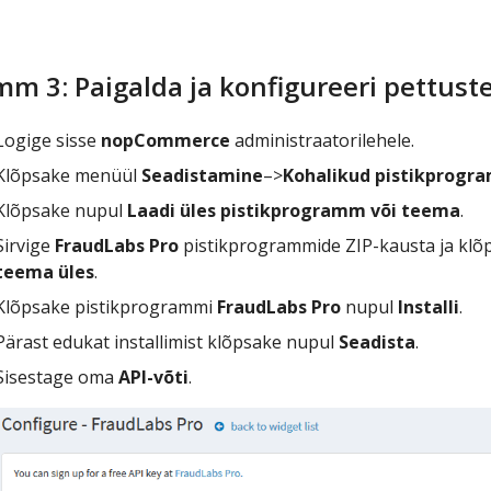
mm 3: Paigalda ja konfigureeri pettus
Logige sisse
nopCommerce
administraatorilehele.
Klõpsake menüül
Seadistamine
–>
Kohalikud pistikprogr
Klõpsake nupul
Laadi üles pistikprogramm või teema
.
Sirvige
FraudLabs Pro
pistikprogrammide ZIP-kausta ja kl
teema üles
.
Klõpsake pistikprogrammi
FraudLabs Pro
nupul
Installi
.
Pärast edukat installimist klõpsake nupul
Seadista
.
Sisestage oma
API-võti
.