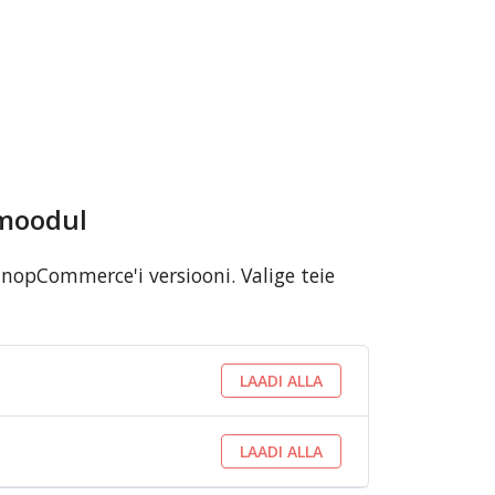
 moodul
opCommerce'i versiooni. Valige teie
LAADI ALLA
LAADI ALLA