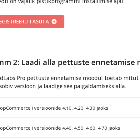
võti on vajalik pistikprogrammi installimise ajal.
EGISTREERU TASUTA
mm 2: Laadi alla pettuste ennetamise
dLabs Pro pettuste ennetamise moodul toetab mitut n
sobiv versioon ja laadige see paigaldamiseks alla.
opCommerce'i versioonide 4.10, 4.20, 4.30 jaoks
opCommerce'i versioonide 4.40, 4.50, 4.60, 4.70 jaoks