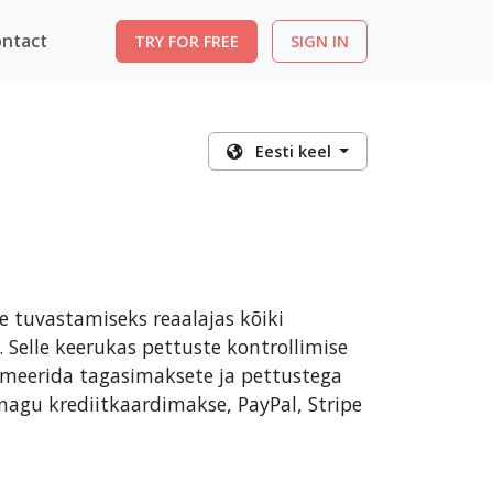
ntact
TRY FOR FREE
SIGN IN
Eesti keel
 tuvastamiseks reaalajas kõiki
Selle keerukas pettuste kontrollimise
imeerida tagasimaksete ja pettustega
 nagu krediitkaardimakse, PayPal, Stripe