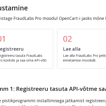
ustamine
istage FraudLabs Pro moodul OpenCart-i jaoks mõne
01
02
egistreeru
Lae alla
egistreeru tasuta FraudLabs
Lae alla FraudLabs Pro pett
ro kontole ja saa oma API-võti.
ennetamise moodulit.
mm 1: Registreeru tasuta API-võtme s
 pistikprogrammi installimisega jätkamist registreer