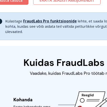
lusta tasuta
VAATA SEADISTAMISJUHENDIT
Külastage
FraudLabs Pro funktsioonide
lehte, et saada li
kohta, kuidas see võib aidata teil vältida petturlikke võr
ülevaated.