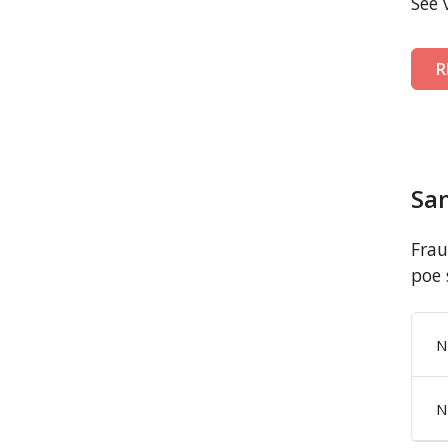
See 
R
Sa
Frau
poe 
N
N