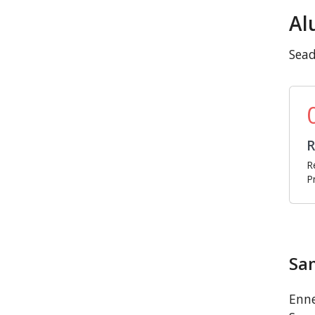
Al
Sead
R
R
P
Sa
Enne