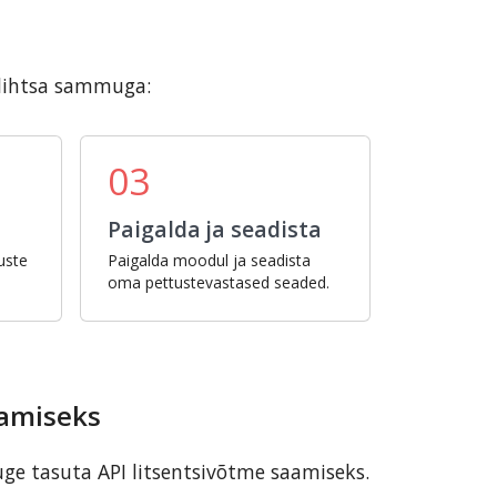
 lihtsa sammuga:
03
Paigalda ja seadista
uste
Paigalda moodul ja seadista
oma pettustevastased seaded.
aamiseks
uge tasuta API litsentsivõtme saamiseks.