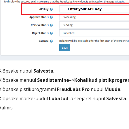
Klõpsake nupul
Salvesta
.
Klõpsake menüül
Seadistamine
–>
Kohalikud pistikprogr
Klõpsake pistikprogrammi
FraudLabs Pro
nupul
Muuda
.
Klõpsake märkeruudul
Lubatud
ja seejärel nupul
Salvesta
.
Valmis.