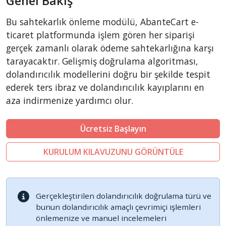
Genel Bakış
CubeCart
Bu sahtekarlık önleme modülü, AbanteCart e-
LiteCart
ticaret platformunda işlem gören her siparişi
ZenCart
gerçek zamanlı olarak ödeme sahtekarlığına karşı
tarayacaktır. Gelişmiş doğrulama algoritması,
PinnacleCart
dolandırıcılık modellerini doğru bir şekilde tespit
FoxyCart
ederek ters ibraz ve dolandırıcılık kayıplarını en
Easy Digital Downloads
aza indirmenize yardımcı olur.
nopCommerce
Ecwid by Lightspeed
Ücretsiz Başlayın
WISECP
KURULUM KILAVUZUNU GÖRÜNTÜLE
ThirtyBees
Shopware
Sylius
Gerçekleştirilen dolandırıcılık doğrulama türü ve
bunun dolandırıcılık amaçlı çevrimiçi işlemleri
önlemenize ve manuel incelemeleri