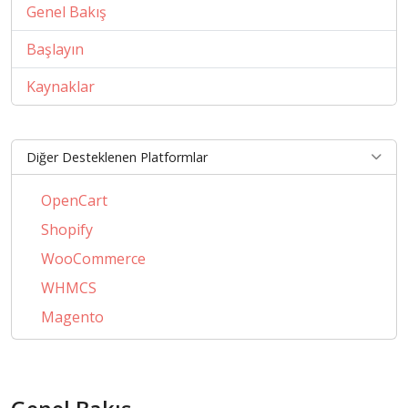
Genel Bakış
Başlayın
Kaynaklar
Diğer Desteklenen Platformlar
OpenCart
Shopify
WooCommerce
WHMCS
Magento
PrestaShop
BigCommerce
CSCart