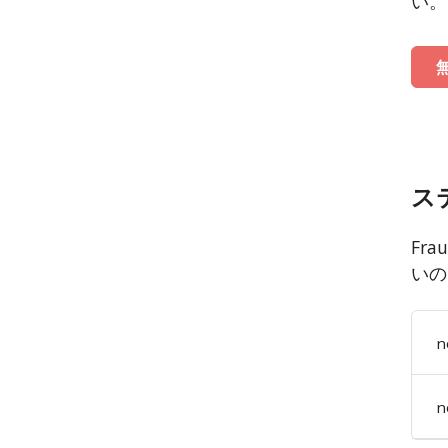
い。
ス
Fr
いの
n
n