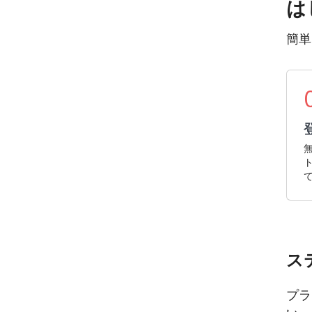
は
簡単
無
ス
プラ