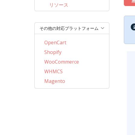
リソース
その他の対応プラットフォーム
OpenCart
Shopify
WooCommerce
WHMCS
Magento
PrestaShop
BigCommerce
AbanteCart
CSCart
CubeCart