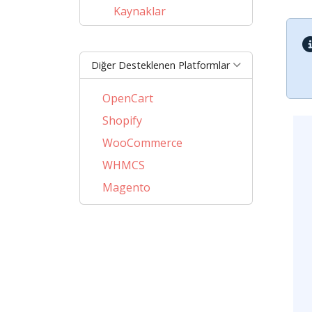
Kaynaklar
Diğer Desteklenen Platformlar
OpenCart
Shopify
WooCommerce
WHMCS
Magento
PrestaShop
BigCommerce
AbanteCart
CSCart
CubeCart