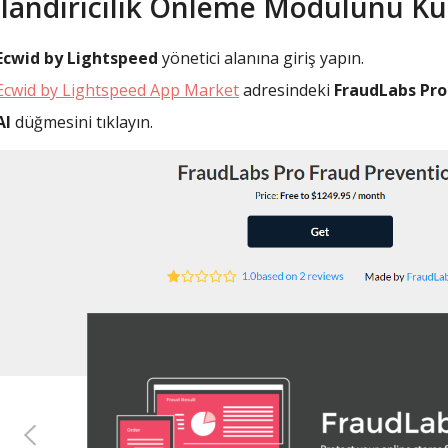
landırıcılık Önleme Modülünü K
Ecwid by Lightspeed
yönetici alanına giriş yapın.
Ecwid by Lightspeed App Market
adresindeki
FraudLabs Pro
Al
düğmesini tıklayın.