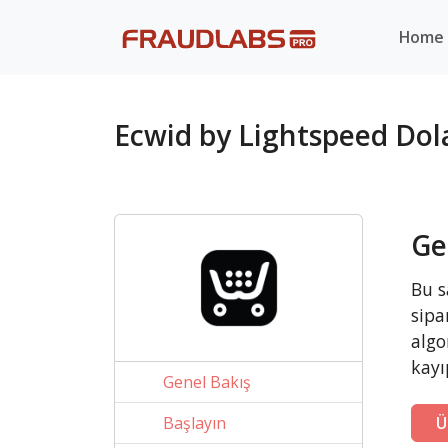
Home
Ecwid by Lightspeed Dol
Ge
Bu s
sipa
algo
kayı
Genel Bakış
Başlayın
Ü