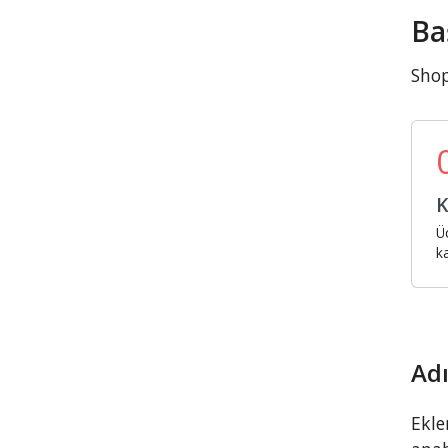
Ba
Shop
K
Ü
k
Adı
Ekle