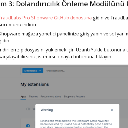
m 3: Dolandırıcılık Önleme Modülünü 
FraudLabs Pro Shopware GitHub deposuna
gidin ve FraudLa
sürümünü indirin.
Shopware mağaza yönetici panelinize giriş yapın ve sol yan
gidin.
İndirilen zip dosyasını yüklemek için Uzantı Yükle butonuna tı
karşılaşabilirsiniz, istenirse onayla butonuna tıklayın.