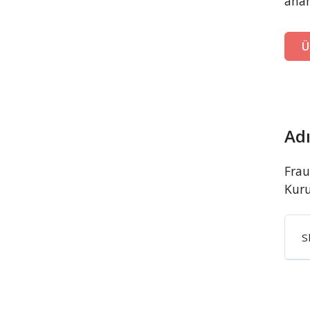
anah
Ü
Adı
Frau
Kuru
S