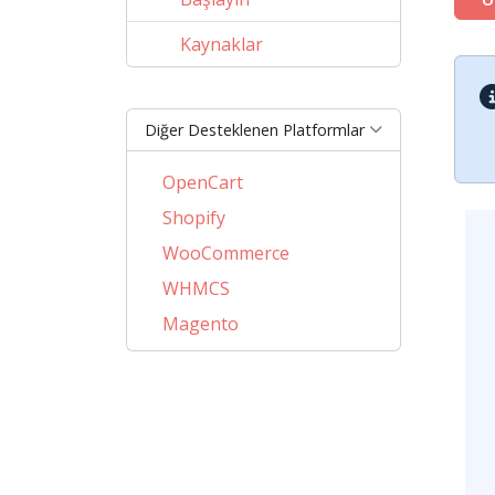
Kaynaklar
Diğer Desteklenen Platformlar
OpenCart
Shopify
WooCommerce
WHMCS
Magento
PrestaShop
BigCommerce
AbanteCart
CubeCart