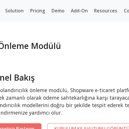
Solution
Pricing
Demo
Add-On
Resources
Co
k Önleme Modülü
nel Bakış
olandırıcılık önleme modülü, Shopware e-ticaret platfo
ek zamanlı olarak ödeme sahtekarlığına karşı tarayaca
ndırıcılık modellerini doğru bir şekilde tespit ederek te
indirmenize yardımcı olur.
cretsiz Başlayın
KURULUM KILAVUZUNU GÖRÜNTÜ