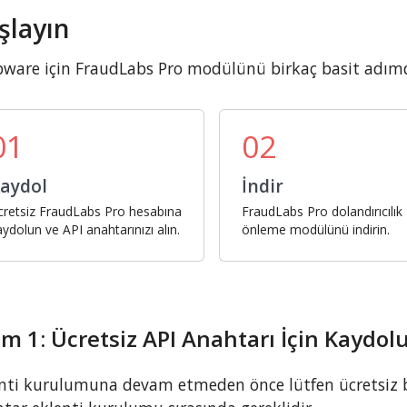
şlayın
ware için FraudLabs Pro modülünü birkaç basit adım
01
02
aydol
İndir
cretsiz FraudLabs Pro hesabına
FraudLabs Pro dolandırıcılık
aydolun ve API anahtarınızı alın.
önleme modülünü indirin.
m 1: Ücretsiz API Anahtarı İçin Kaydol
nti kurulumuna devam etmeden önce lütfen ücretsiz bi