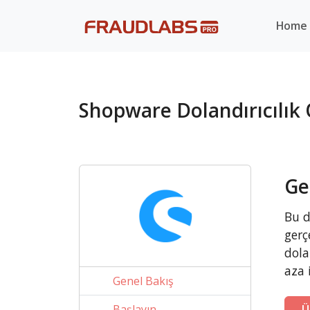
Home
?>
Shopware Dolandırıcılı
Ge
Bu d
gerç
dola
aza 
Genel Bakış
Başlayın
Ü