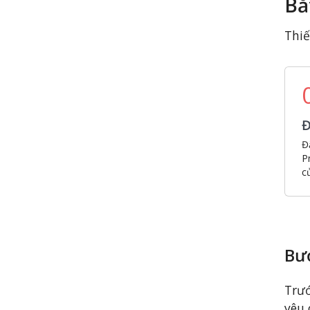
Bắ
Thiế
Đ
Đ
P
c
Bư
Trướ
yêu 