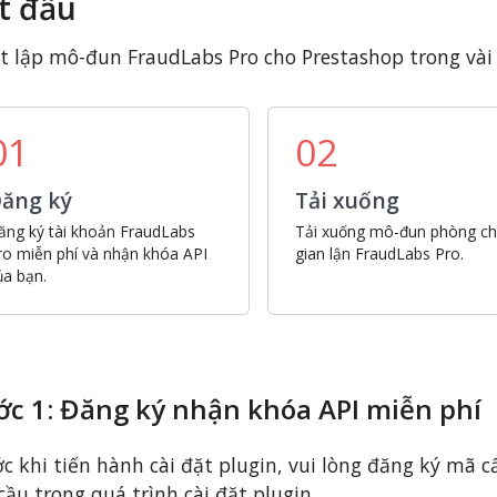
t đầu
t lập mô-đun FraudLabs Pro cho Prestashop trong vài
01
02
ăng ký
Tải xuống
ăng ký tài khoản FraudLabs
Tải xuống mô-đun phòng c
ro miễn phí và nhận khóa API
gian lận FraudLabs Pro.
ủa bạn.
ớc 1: Đăng ký nhận khóa API miễn phí
c khi tiến hành cài đặt plugin, vui lòng đăng ký mã 
cầu trong quá trình cài đặt plugin.