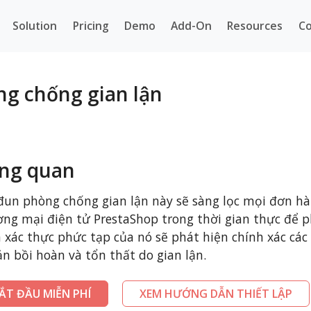
Solution
Pricing
Demo
Add-On
Resources
Co
g chống gian lận
ng quan
un phòng chống gian lận này sẽ sàng lọc mọi đơn hà
ng mại điện tử PrestaShop trong thời gian thực để p
 xác thực phức tạp của nó sẽ phát hiện chính xác các
n bồi hoàn và tổn thất do gian lận.
ẮT ĐẦU MIỄN PHÍ
XEM HƯỚNG DẪN THIẾT LẬP