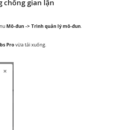
g chống gian lận
enu
Mô-đun -> Trình quản lý mô-đun
.
bs Pro
vừa tải xuống.