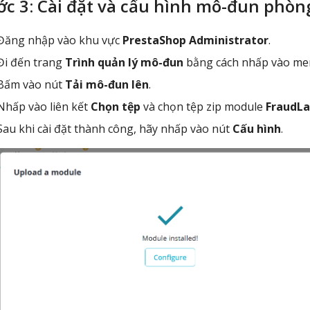
c 3: Cài đặt và cấu hình mô-đun phòn
Đăng nhập vào khu vực
PrestaShop Administrator
.
Đi đến trang
Trình quản lý mô-đun
bằng cách nhấp vào m
Bấm vào nút
Tải mô-đun lên
.
Nhấp vào liên kết
Chọn tệp
và chọn tệp zip module
FraudLa
Sau khi cài đặt thành công, hãy nhấp vào nút
Cấu hình
.