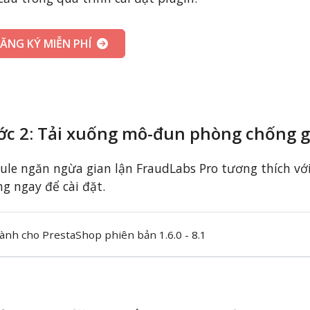
ĂNG KÝ MIỄN PHÍ
ớc 2: Tải xuống mô-đun phòng chống g
le ngăn ngừa gian lận FraudLabs Pro tương thích với 
g ngay để cài đặt.
ành cho PrestaShop phiên bản 1.6.0 - 8.1