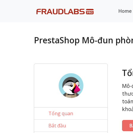
Home
PrestaShop Mô-đun phòn
Tổ
Mô-đ
thươ
toán
khoả
Tổng quan
Bắt đầu
B