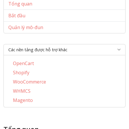
Tổng quan
Bắt đầu
Quản lý mô-đun
Các nền tảng được hỗ trợ khác
OpenCart
Shopify
WooCommerce
WHMCS
Magento
PrestaShop
BigCommerce
AbanteCart