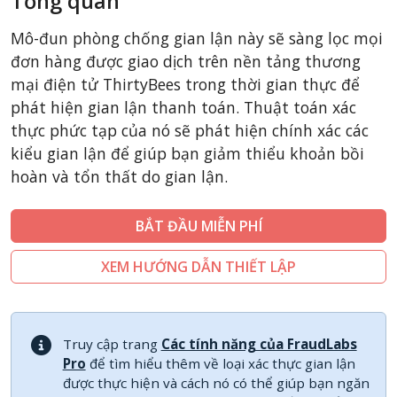
Tổng quan
CSCart
Mô-đun phòng chống gian lận này sẽ sàng lọc mọi
CubeCart
đơn hàng được giao dịch trên nền tảng thương
LiteCart
mại điện tử ThirtyBees trong thời gian thực để
phát hiện gian lận thanh toán. Thuật toán xác
ZenCart
thực phức tạp của nó sẽ phát hiện chính xác các
PinnacleCart
kiểu gian lận để giúp bạn giảm thiểu khoản bồi
FoxyCart
hoàn và tổn thất do gian lận.
Easy Digital Downloads
nopCommerce
BẮT ĐẦU MIỄN PHÍ
Ecwid by Lightspeed
XEM HƯỚNG DẪN THIẾT LẬP
WISECP
Shopware
Sylius
Truy cập trang
Các tính năng của FraudLabs
Pro
để tìm hiểu thêm về loại xác thực gian lận
được thực hiện và cách nó có thể giúp bạn ngăn