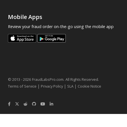
Mobile Apps
Review your fraud order on-the-go using the mobile app
.
© 2013 - 2026
FraudLabsPro.com
All Rights Reserved.
|
|
|
Terms of Service
Privacy Policy
SLA
Cookie Notice