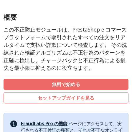
AbanteCart
概要
CubeCart
LiteCart
この不正防止モジュールは、PrestaShop e コマース
ZenCart
プラットフォームで取引されたすべての注文をリア
PinnacleCart
ルタイムで支払い詐欺について検査します。 その洗
練された検証アルゴリズムは不正行為のパターンを
FoxyCart
正確に検出し、チャージバックと不正行為による損
Easy Digital Downloads
失を最小限に抑えるのに役立ちます。
nopCommerce
Ecwid by Lightspeed
無料で始める
WISECP
セットアップガイドを見る
ThirtyBees
Shopware
Sylius
FraudLabs Pro の機能
ページにアクセスして、実
行される不正検証の種類と、それが不正なオンライ