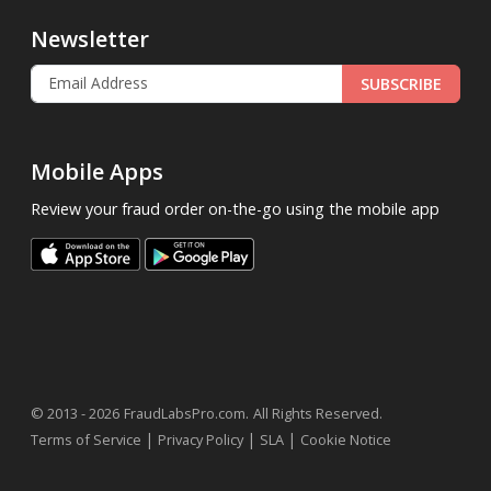
Newsletter
SUBSCRIBE
Mobile Apps
Review your fraud order on-the-go using the mobile app
.
© 2013 - 2026
FraudLabsPro.com
All Rights Reserved.
|
|
|
Terms of Service
Privacy Policy
SLA
Cookie Notice