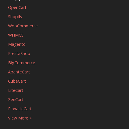
OpenCart
Shopify
WooCommerce
WHMCS
Magento
PrestaShop
BigCommerce
AbanteCart
CubeCart
LiteCart
ZenCart
PinnacleCart
View More »