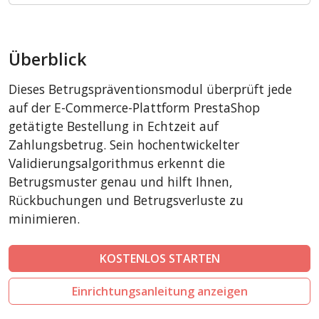
BigCommerce
AbanteCart
Überblick
CSCart
CubeCart
Dieses Betrugspräventionsmodul überprüft jede
LiteCart
auf der E-Commerce-Plattform PrestaShop
ZenCart
getätigte Bestellung in Echtzeit auf
Zahlungsbetrug. Sein hochentwickelter
PinnacleCart
Validierungsalgorithmus erkennt die
FoxyCart
Betrugsmuster genau und hilft Ihnen,
Easy Digital Downloads
Rückbuchungen und Betrugsverluste zu
nopCommerce
minimieren.
Ecwid by Lightspeed
KOSTENLOS STARTEN
WISECP
ThirtyBees
Einrichtungsanleitung anzeigen
Shopware