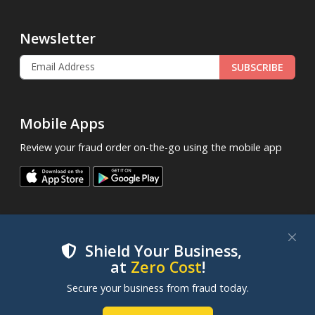
Newsletter
SUBSCRIBE
Mobile Apps
Review your fraud order on-the-go using the mobile app
Shield Your Business,
at
Zero Cost
!
.
© 2013 - 2026
FraudLabsPro.com
All Rights Reserved.
We use cookies to improve your experience on our
Secure your business from fraud today.
|
|
|
Terms of Service
Privacy Policy
SLA
Cookie Notice
websites. By clicking "Accept Cookies", you consent to
our use of cookies. Learn more in our
Cookie Policy
.