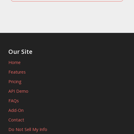
Our Site
Home
Features
Pricing
API Demo
FAQs
Add-On
Contact
Do Not Sell My Info