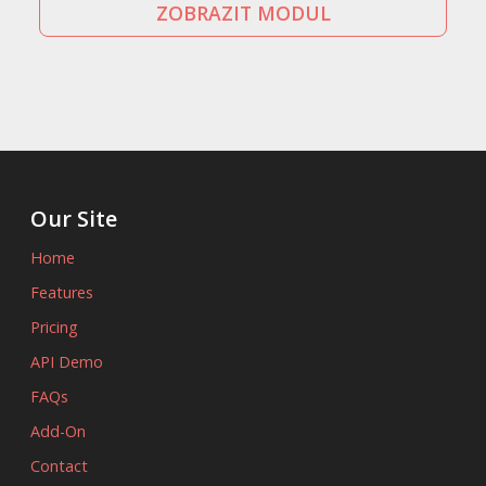
ZOBRAZIT MODUL
Our Site
Home
Features
Pricing
API Demo
FAQs
Add-On
Contact