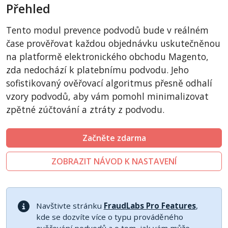
Přehled
CubeCart
LiteCart
Tento modul prevence podvodů bude v reálném
ZenCart
čase prověřovat každou objednávku uskutečněnou
PinnacleCart
na platformě elektronického obchodu Magento,
zda nedochází k platebnímu podvodu. Jeho
FoxyCart
sofistikovaný ověřovací algoritmus přesně odhalí
Easy Digital Downloads
vzory podvodů, aby vám pomohl minimalizovat
nopCommerce
zpětné zúčtování a ztráty z podvodu.
Ecwid by Lightspeed
WISECP
Začněte zdarma
ThirtyBees
ZOBRAZIT NÁVOD K NASTAVENÍ
Shopware
Sylius
Navštivte stránku
FraudLabs Pro Features
,
kde se dozvíte více o typu prováděného
ověřování podvodů a o tom, jak vám může