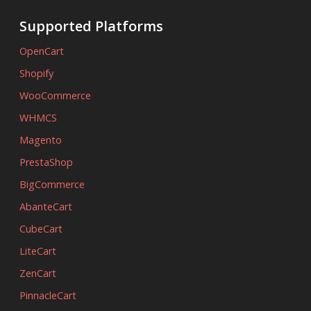
Supported Platforms
OpenCart
Shopify
WooCommerce
WHMCS
Magento
PrestaShop
BigCommerce
AbanteCart
CubeCart
LiteCart
ZenCart
PinnacleCart