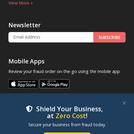
View More »
Newsletter
SUBSCRIBE
Mobile Apps
Review your fraud order on-the-go using the mobile app
Shield Your Business,
at
Zero Cost
!
We use cookies to improve your experience on our
Secure your business from fraud today.
.
© 2013 - 2026
FraudLabsPro.com
All Rights Reserved.
websites. By clicking "Accept Cookies", you consent to
our use of cookies. Learn more in our
Cookie Policy
.