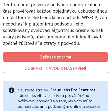
CubeCart
Tento modul prevence podvodů bude v reálném
LiteCart
čase prověřovat každou objednávku uskutečněnou
ZenCart
na platformě elektronického obchodu WISECP, zda
nedochází k platebnímu podvodu. Jeho
PinnacleCart
sofistikovaný ověřovací algoritmus přesně odhalí
FoxyCart
vzory podvodů, aby vám pomohl minimalizovat
Easy Digital Downloads
zpětné zúčtování a ztráty z podvodu.
nopCommerce
Ecwid by Lightspeed
Začněte zdarma
ThirtyBees
ZOBRAZIT NÁVOD K NASTAVENÍ
Shopware
Sylius
Navštivte stránku
FraudLabs Pro Features
,
kde se dozvíte více o typu prováděného
ověřování podvodů a o tom, jak vám může
pomoci zabránit podvodným online transakcím