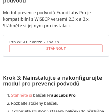
podvodů
Modul prevence podvodů FraudLabs Pro je
kompatibilní s WISECP verzemi 2.3.x a 3.x.
Stáhněte si jej nyní pro instalaci.
Pro WISECP verze 2.3.xa 3.x
STÁHNOUT
Krok 3: Nainstalujte a nakonfigurujte
modul pro prevenci podvodů
Stáhněte si
balíček
FraudLabs Pro
.
Rozbalte stažený balíček.
Zkopírujte soubory (stažený balíček) do příslušné