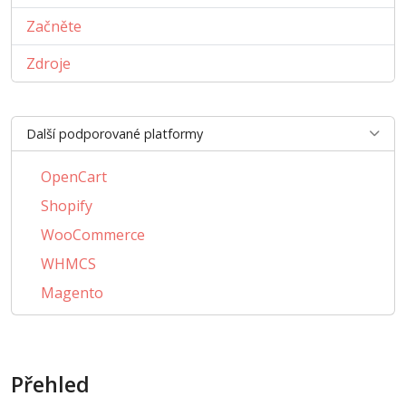
Začněte
Zdroje
Další podporované platformy
OpenCart
Shopify
WooCommerce
WHMCS
Magento
PrestaShop
BigCommerce
Přehled
AbanteCart