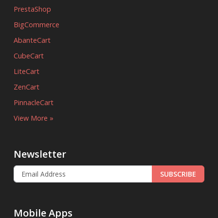
PrestaShop
BigCommerce
AbanteCart
CubeCart
LiteCart
ZenCart
PinnacleCart
View More »
Newsletter
SUBSCRIBE
Mobile Apps