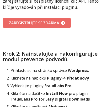
zaregistrujte si bezplatný licenční klíč API. Tento
klíč je vyžadován při instalaci pluginu.
ZAREGISTRUJTE SE ZDARMA
Krok 2: Nainstalujte a nakonfigurujte
modul prevence podvodů.
Přihlaste se na stránku správce
Wordpress
.
Klikněte na nabídku
Pluginy
->
Přidat nový
.
Vyhledejte pluginy
FraudLabs Pro
.
Klikněte na tlačítko
Install Now
pro plugin
FraudLabs Pro for Easy Digital Downloads
.
Klikněte na možnost
Aktivovat
.