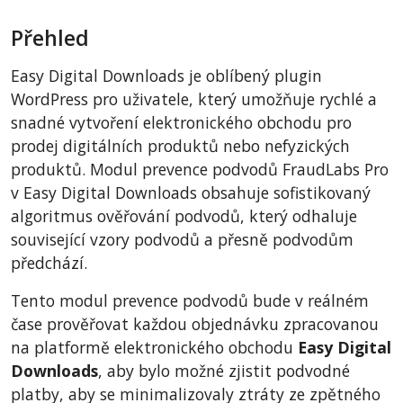
BigCommerce
Přehled
AbanteCart
CubeCart
Easy Digital Downloads je oblíbený plugin
LiteCart
WordPress pro uživatele, který umožňuje rychlé a
ZenCart
snadné vytvoření elektronického obchodu pro
prodej digitálních produktů nebo nefyzických
PinnacleCart
produktů. Modul prevence podvodů FraudLabs Pro
FoxyCart
v Easy Digital Downloads obsahuje sofistikovaný
nopCommerce
algoritmus ověřování podvodů, který odhaluje
Ecwid by Lightspeed
související vzory podvodů a přesně podvodům
předchází.
WISECP
ThirtyBees
Tento modul prevence podvodů bude v reálném
Shopware
čase prověřovat každou objednávku zpracovanou
na platformě elektronického obchodu
Easy Digital
Sylius
Downloads
, aby bylo možné zjistit podvodné
platby, aby se minimalizovaly ztráty ze zpětného