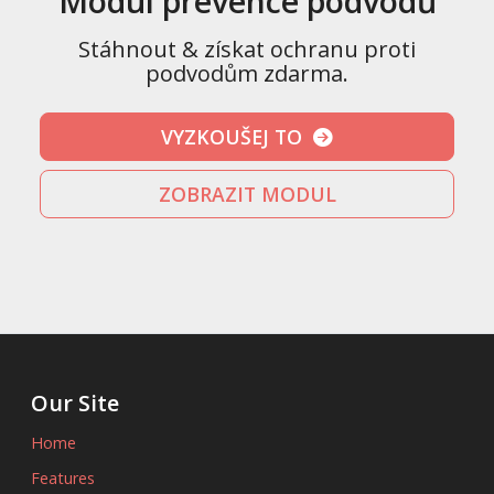
Modul prevence podvodů
Stáhnout & získat ochranu proti
podvodům zdarma.
VYZKOUŠEJ TO
ZOBRAZIT MODUL
Our Site
Home
Features