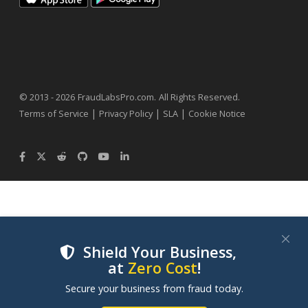
.
© 2013 - 2026
FraudLabsPro.com
All Rights Reserved.
|
|
|
Terms of Service
Privacy Policy
SLA
Cookie Notice
Shield Your Business,
at
Zero Cost
!
We use cookies to improve your experience on our
Secure your business from fraud today.
websites. By clicking "Accept Cookies", you consent to