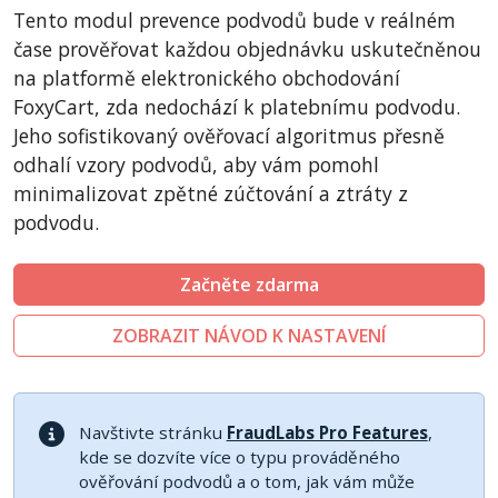
CSCart
Tento modul prevence podvodů bude v reálném
CubeCart
čase prověřovat každou objednávku uskutečněnou
LiteCart
na platformě elektronického obchodování
FoxyCart, zda nedochází k platebnímu podvodu.
ZenCart
Jeho sofistikovaný ověřovací algoritmus přesně
PinnacleCart
odhalí vzory podvodů, aby vám pomohl
Easy Digital Downloads
minimalizovat zpětné zúčtování a ztráty z
nopCommerce
podvodu.
Ecwid by Lightspeed
Začněte zdarma
WISECP
ThirtyBees
ZOBRAZIT NÁVOD K NASTAVENÍ
Shopware
Sylius
Navštivte stránku
FraudLabs Pro Features
,
kde se dozvíte více o typu prováděného
ověřování podvodů a o tom, jak vám může