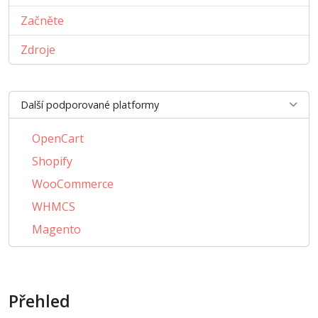
Začněte
Zdroje
Další podporované platformy
OpenCart
Shopify
WooCommerce
WHMCS
Magento
PrestaShop
BigCommerce
Přehled
AbanteCart