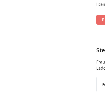
lice
R
St
Frau
Ladd
F