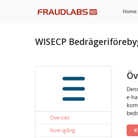
Home
WISECP Bedrägeriföreb
Öv
Denn
e-ha
komm
bedr
Översikt
Kom igång
K