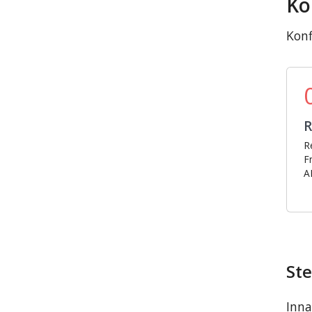
Ko
Konf
R
Re
F
A
Ste
Inna