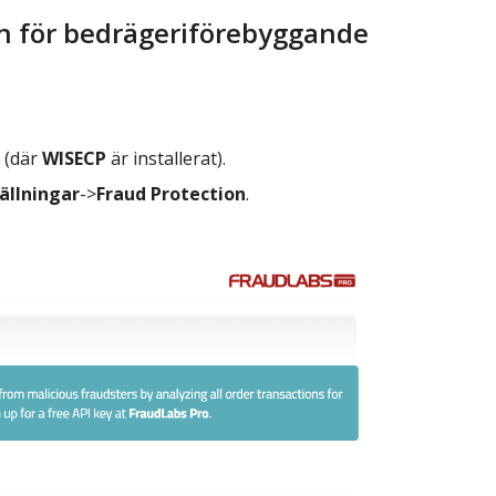
en för bedrägeriförebyggande
p (där
WISECP
är installerat).
ällningar
->
Fraud Protection
.