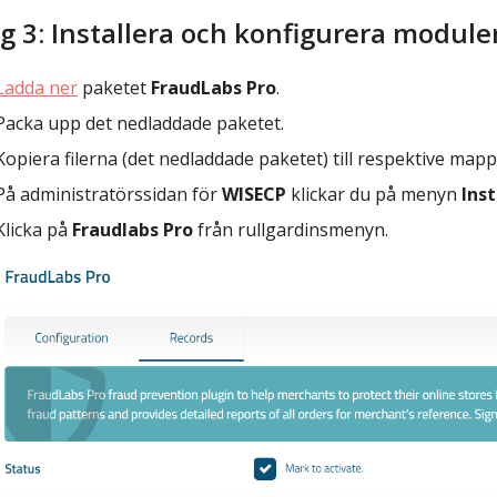
g 3: Installera och konfigurera modul
Ladda ner
paketet
FraudLabs Pro
.
Packa upp det nedladdade paketet.
Kopiera filerna (det nedladdade paketet) till respektive map
På administratörssidan för
WISECP
klickar du på menyn
Inst
Klicka på
Fraudlabs Pro
från rullgardinsmenyn.