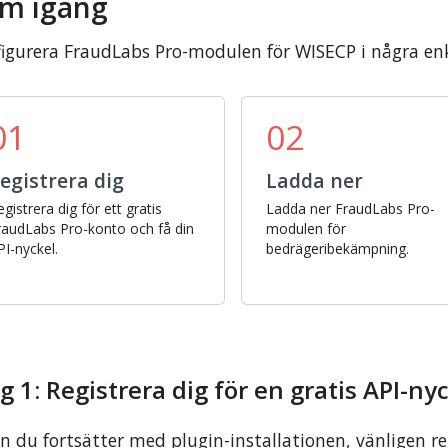
m igång
igurera FraudLabs Pro-modulen för WISECP i några enk
01
02
egistrera dig
Ladda ner
gistrera dig för ett gratis
Ladda ner FraudLabs Pro-
raudLabs Pro-konto och få din
modulen för
PI-nyckel.
bedrägeribekämpning.
g 1: Registrera dig för en gratis API-ny
n du fortsätter med plugin-installationen, vänligen reg