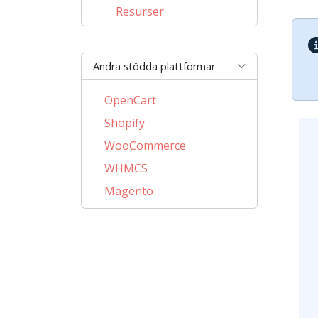
Resurser
Andra stödda plattformar
OpenCart
Shopify
WooCommerce
WHMCS
Magento
PrestaShop
BigCommerce
AbanteCart
CubeCart
LiteCart