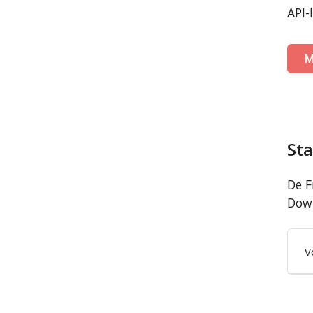
API-
M
St
De F
Down
V