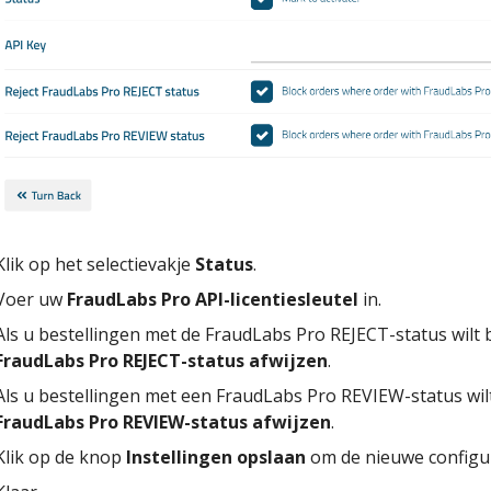
Klik op het selectievakje
Status
.
Voer uw
FraudLabs Pro API-licentiesleutel
in.
Als u bestellingen met de FraudLabs Pro REJECT-status wilt b
FraudLabs Pro REJECT-status afwijzen
.
Als u bestellingen met een FraudLabs Pro REVIEW-status wilt 
FraudLabs Pro REVIEW-status afwijzen
.
Klik op de knop
Instellingen opslaan
om de nieuwe configur