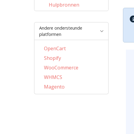
Hulpbronnen
Andere ondersteunde
platformen
OpenCart
Shopify
WooCommerce
WHMCS
Magento
PrestaShop
BigCommerce
AbanteCart
CubeCart