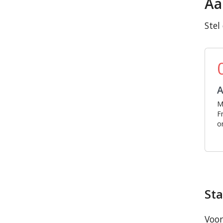
Aa
Stel
M
F
o
Sta
Voor