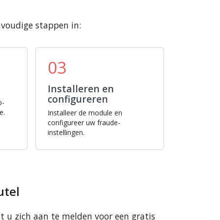
nvoudige stappen in:
03
Installeren en
configureren
o-
e.
Installeer de module en
configureer uw fraude-
instellingen.
utel
t u zich aan te melden voor een gratis