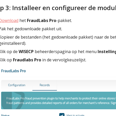
p 3: Installeer en configureer de modu
Download
het
FraudLabs Pro
-pakket.
Pak het gedownloade pakket uit.
Kopieer de bestanden (het gedownloade pakket) naar de b
geïnstalleerd).
Klik op de
WISECP
beheerderspagina op het menu
Instelli
Klik op
Fraudlabs Pro
in de vervolgkeuzelijst.