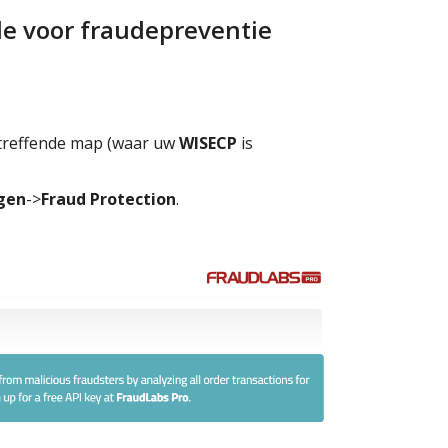
le voor fraudepreventie
etreffende map (waar uw
WISECP
is
ngen
->
Fraud Protection
.