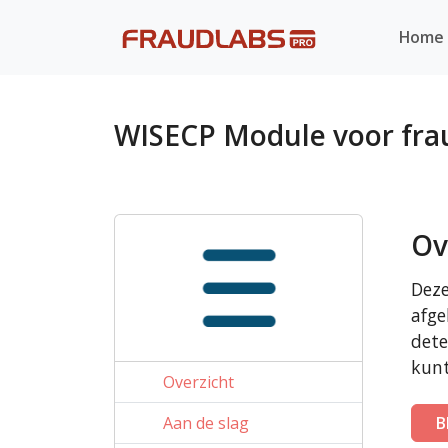
Home
WISECP Module voor fra
Ov
Deze
afge
dete
kunt
Overzicht
Aan de slag
B