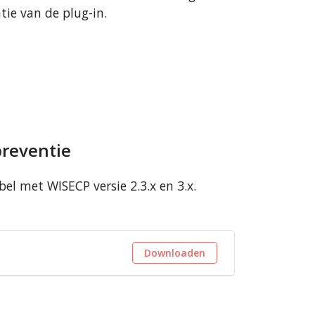
atie van de plug-in.
preventie
l met WISECP versie 2.3.x en 3.x.
Downloaden