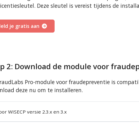
licentiesleutel. Deze sleutel is vereist tijdens de install
eld je gratis aan
ap 2: Download de module voor fraude
raudLabs Pro-module voor fraudepreventie is compatibe
load deze nu om te installeren.
oor WISECP versie 2.3.x en 3.x