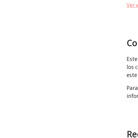
Ver 
Co
Este
los 
est
Para
info
Re