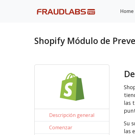
Home
Shopify Módulo de Prev
De
Shop
tien
las 
punt
Descripción general
Su s
Comenzar
las 