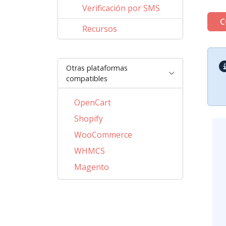
Verificación por SMS
C
Recursos
Otras plataformas
compatibles
OpenCart
Shopify
WooCommerce
WHMCS
Magento
PrestaShop
BigCommerce
AbanteCart