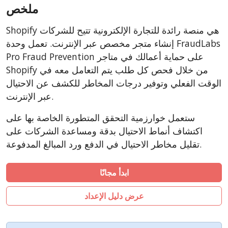
AbanteCart
ملخص
CubeCart
Shopify هي منصة رائدة للتجارة الإلكترونية تتيح للشركات
LiteCart
إنشاء متجر مخصص عبر الإنترنت. تعمل وحدة FraudLabs
ZenCart
Pro Fraud Prevention على حماية أعمالك في متاجر
Shopify من خلال فحص كل طلب يتم التعامل معه في
PinnacleCart
الوقت الفعلي وتوفير درجات المخاطر للكشف عن الاحتيال
FoxyCart
عبر الإنترنت.
Easy Digital Downloads
ستعمل خوارزمية التحقق المتطورة الخاصة بها على
nopCommerce
اكتشاف أنماط الاحتيال بدقة ومساعدة الشركات على
Ecwid by Lightspeed
تقليل مخاطر الاحتيال في الدفع ورد المبالغ المدفوعة.
WISECP
ThirtyBees
ابدأ مجانًا
Shopware
عرض دليل الإعداد
Sylius