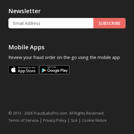
Newsletter
SUBSCRIBE
Mobile Apps
Review your fraud order on-the-go using the mobile app
.
© 2013 - 2026
FraudLabsPro.com
All Rights Reserved.
|
|
|
Terms of Service
Privacy Policy
SLA
Cookie Notice