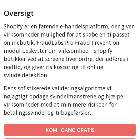
BigCommerce
Oversigt
AbanteCart
CubeCart
Shopify er en førende e-handelsplatform, der giver
LiteCart
virksomheder mulighed for at skabe en tilpasset
ZenCart
onlinebutik. FraudLabs Pro Fraud Prevention-
modul beskytter din virksomhed i Shopify-
PinnacleCart
butikker ved at screene hver ordre, der udføres i
FoxyCart
realtid, og giver risikoscoring til online
Easy Digital Downloads
svindeldetektion.
nopCommerce
Dens sofistikerede valideringsalgoritme vil
Ecwid by Lightspeed
nøjagtigt opdage svindelmønstrene og hjælpe
WISECP
virksomheder med at minimere risikoen for
ThirtyBees
betalingssvindel og tilbageførsler.
Shopware
KOM I GANG GRATIS
Sylius