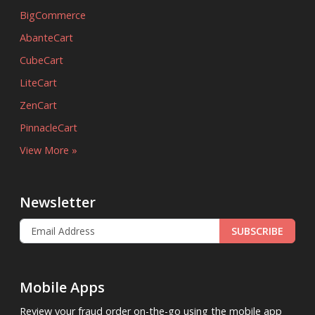
BigCommerce
AbanteCart
CubeCart
LiteCart
ZenCart
PinnacleCart
View More »
Newsletter
SUBSCRIBE
Mobile Apps
Review your fraud order on-the-go using the mobile app