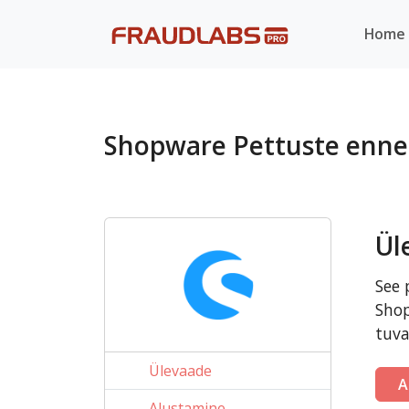
Home
?>
Shopware Pettuste enn
Ül
See 
Shop
tuva
Ülevaade
A
Alustamine