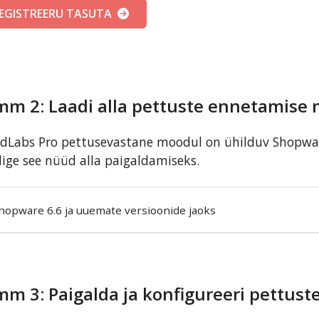
EGISTREERU TASUTA
mm 2: Laadi alla pettuste ennetamise
dLabs Pro pettusevastane moodul on ühilduv Shopwar
ige see nüüd alla paigaldamiseks.
hopware 6.6 ja uuemate versioonide jaoks
mm 3: Paigalda ja konfigureeri pettus