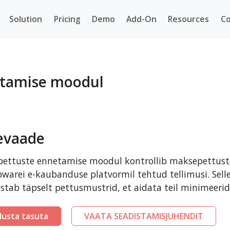
Solution
Pricing
Demo
Add-On
Resources
Co
etamise moodul
evaade
pettuste ennetamise moodul kontrollib maksepettuste
warei e-kaubanduse platvormil tehtud tellimusi. Sell
stab täpselt pettusmustrid, et aidata teil minimeeri
lusta tasuta
VAATA SEADISTAMISJUHENDIT