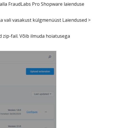
i alla FraudLabs Pro Shopware laienduse
ja vali vasakust külgmenüüst Laiendused >
d zip-fail. Võib ilmuda hoiatusega