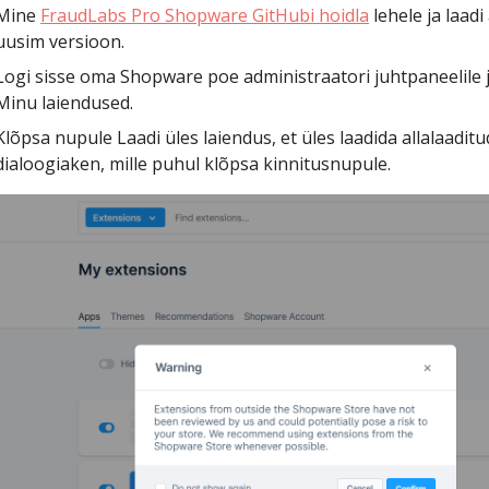
Mine
FraudLabs Pro Shopware GitHubi hoidla
lehele ja laad
uusim versioon.
Logi sisse oma Shopware poe administraatori juhtpaneelile 
Minu laiendused.
Klõpsa nupule Laadi üles laiendus, et üles laadida allalaaditu
dialoogiaken, mille puhul klõpsa kinnitusnupule.