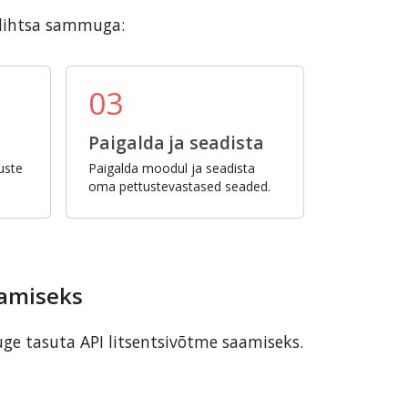
 lihtsa sammuga:
03
Paigalda ja seadista
uste
Paigalda moodul ja seadista
oma pettustevastased seaded.
aamiseks
uge tasuta API litsentsivõtme saamiseks.