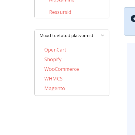
Ressursid
Muud toetatud platvormid
OpenCart
Shopify
WooCommerce
WHMCS
Magento
PrestaShop
BigCommerce
AbanteCart
CubeCart