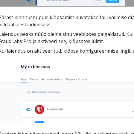
Pärast kinnitusnupule klõpsamist kuvatakse faili valimise dial
vali fail üleslaadimiseks.
Laiendus peaks nüüd olema sinu veebipoes paigaldatud. Kui 
FraudLabs Pro ja aktiveeri see, klõpsates lülitit.
Kui laiendus on aktiveeritud, klõpsa konfigureerimise lingil,
Seadete lehel näed seadeid, nagu API võti ja tellimuse olek,