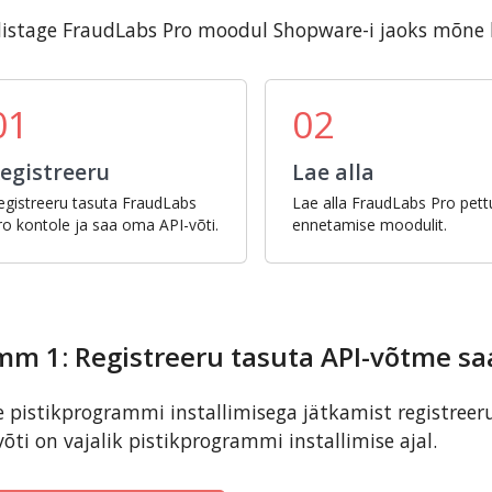
istage FraudLabs Pro moodul Shopware-i jaoks mõne
01
02
egistreeru
Lae alla
egistreeru tasuta FraudLabs
Lae alla FraudLabs Pro pett
ro kontole ja saa oma API-võti.
ennetamise moodulit.
mm 1: Registreeru tasuta API-võtme s
 pistikprogrammi installimisega jätkamist registreer
võti on vajalik pistikprogrammi installimise ajal.