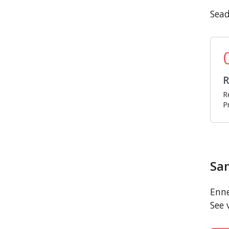
Sead
R
R
P
Sa
Enne
See 