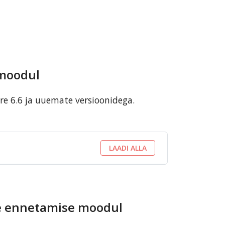
 moodul
e 6.6 ja uuemate versioonidega.
LAADI ALLA
te ennetamise moodul