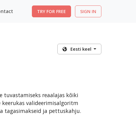
ntact
TRY FOR FREE
SIGN IN
Eesti keel
 tuvastamiseks reaalajas kõiki
e keerukas valideerimisalgoritm
da tagasimakseid ja pettuskahju.