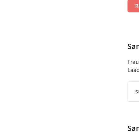
R
Sa
Frau
Laad
S
Sa