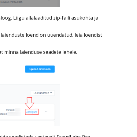
oog. Liigu allalaaditud zip-faili asukohta ja
laienduste loend on uuendatud, leia loendist
 et minna laienduse seadete lehele.
 mida seadistada vastavalt FraudLabs Pro