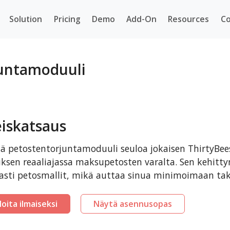
Solution
Pricing
Demo
Add-On
Resources
Co
juntamoduuli
eiskatsaus
 petostentorjuntamoduuli seuloa jokaisen ThirtyBee
uksen reaaliajassa maksupetosten varalta. Sen kehitty
asti petosmallit, mikä auttaa sinua minimoimaan taka
loita ilmaiseksi
Näytä asennusopas