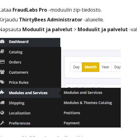
Lataa
FraudLabs Pro
-moduulin zip-tiedosto.
Kirjaudu
ThirtyBees Administrator
-alueelle.
Napsauta
Moduulit ja palvelut
>
Moduulit ja palvelut
-val