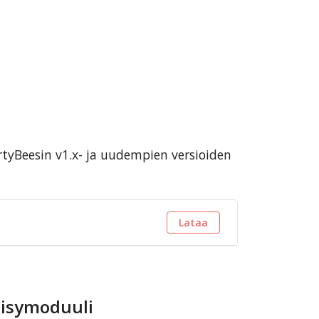
tyBeesin v1.x- ja uudempien versioiden
Lataa
äisymoduuli