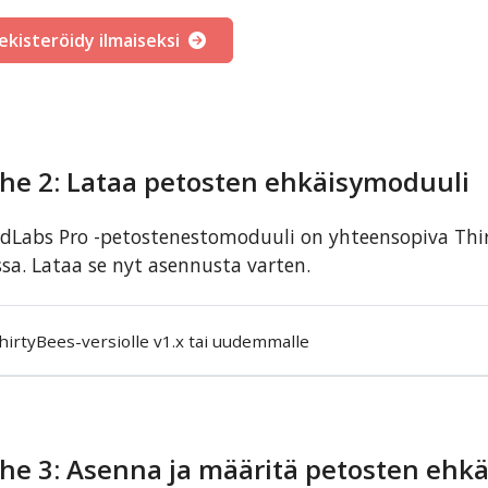
ekisteröidy ilmaiseksi
he 2: Lataa petosten ehkäisymoduuli
dLabs Pro -petostenestomoduuli on yhteensopiva Thir
sa. Lataa se nyt asennusta varten.
hirtyBees-versiolle v1.x tai uudemmalle
he 3: Asenna ja määritä petosten ehk