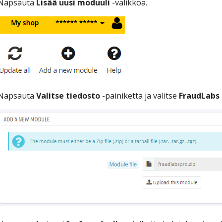
Napsauta
Lisää uusi moduuli
-valikkoa.
Napsauta
Valitse tiedosto
-painiketta ja valitse
FraudLabs 