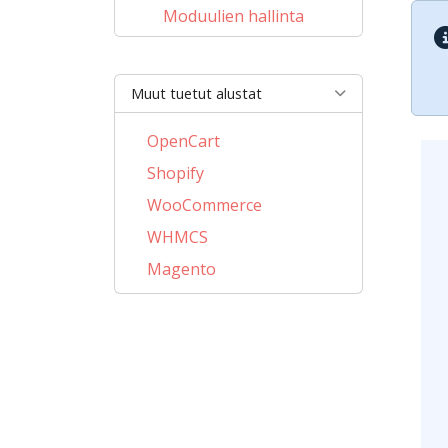
Moduulien hallinta
Muut tuetut alustat
OpenCart
Shopify
WooCommerce
WHMCS
Magento
PrestaShop
BigCommerce
AbanteCart
CubeCart
LiteCart