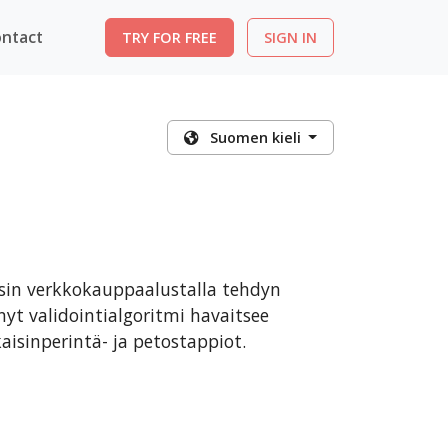
ntact
TRY FOR FREE
SIGN IN
Suomen kieli
sin verkkokauppaalustalla tehdyn
nyt validointialgoritmi havaitsee
isinperintä- ja petostappiot.