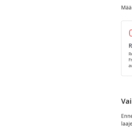
Määr
R
R
F
a
Vai
Enne
laaj