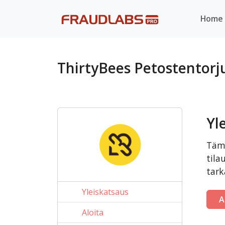
Home
ThirtyBees Petostentor
Yl
Tämä
tila
tark
Yleiskatsaus
A
Aloita