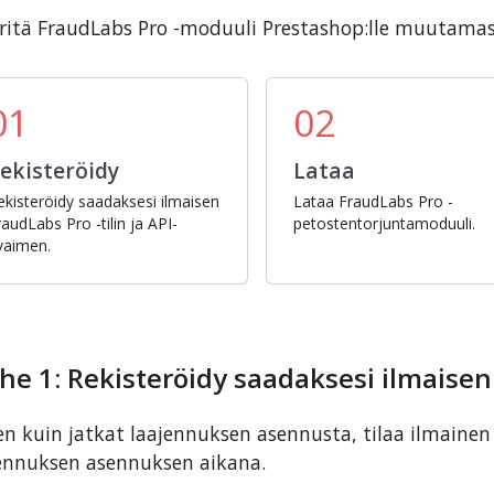
itä FraudLabs Pro -moduuli Prestashop:lle muutamass
01
02
ekisteröidy
Lataa
ekisteröidy saadaksesi ilmaisen
Lataa FraudLabs Pro -
raudLabs Pro -tilin ja API-
petostentorjuntamoduuli.
vaimen.
he 1: Rekisteröidy saadaksesi ilmaise
n kuin jatkat laajennuksen asennusta, tilaa ilmainen 
ennuksen asennuksen aikana.