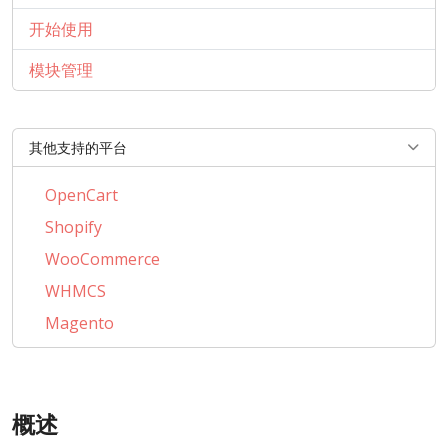
开始使用
模块管理
其他支持的平台
OpenCart
Shopify
WooCommerce
WHMCS
Magento
PrestaShop
BigCommerce
概述
AbanteCart