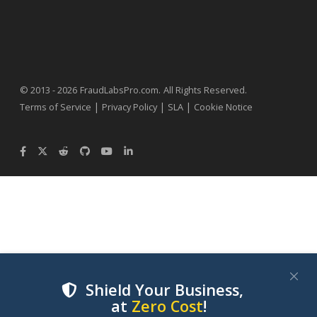
.
© 2013 - 2026
FraudLabsPro.com
All Rights Reserved.
|
|
|
Terms of Service
Privacy Policy
SLA
Cookie Notice
Shield Your Business,
at
Zero Cost
!