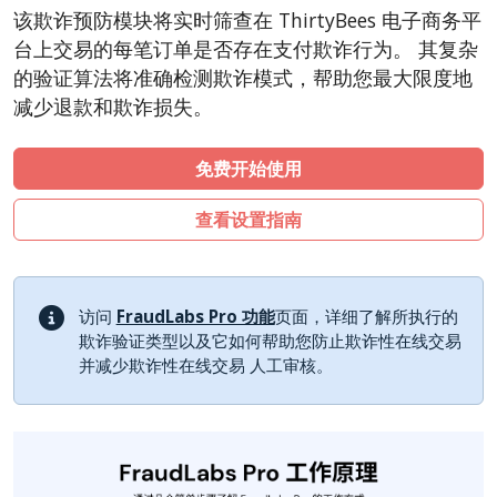
CubeCart
该欺诈预防模块将实时筛查在 ThirtyBees 电子商务平
LiteCart
台上交易的每笔订单是否存在支付欺诈行为。 其复杂
ZenCart
的验证算法将准确检测欺诈模式，帮助您最大限度地
减少退款和欺诈损失。
PinnacleCart
FoxyCart
免费开始使用
Easy Digital Downloads
nopCommerce
查看设置指南
Ecwid by Lightspeed
WISECP
访问
FraudLabs Pro 功能
页面，详细了解所执行的
Shopware
欺诈验证类型以及它如何帮助您防止欺诈性在线交易
Sylius
并减少欺诈性在线交易 人工审核。