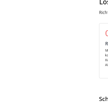
Lo
Rich
R
M
k
K
A
Sch