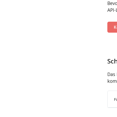
Bevo
API-
K
Sc
Das 
komp
F