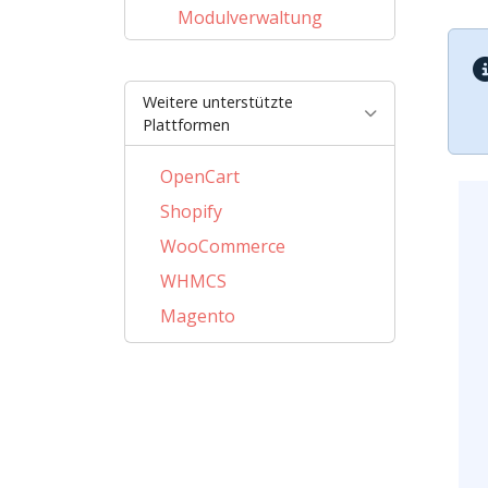
Modulverwaltung
Weitere unterstützte
Plattformen
OpenCart
Shopify
WooCommerce
WHMCS
Magento
PrestaShop
BigCommerce
AbanteCart
CubeCart