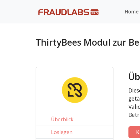
Home
ThirtyBees Modul zur B
Üb
Dies
getä
Vali
Betr
Überblick
Loslegen
K